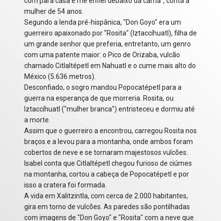
corri para casa e me enfiei debaixo da cama", conta a
mulher de 54 anos.
Segundo a lenda pré-hispânica, "Don Goyo" era um
guerreiro apaixonado por "Rosita" (Iztaccíhuatl), filha de
um grande senhor que preferia, entretanto, um genro
com uma patente maior: o Pico de Orizaba, vulcão
chamado Citlaltépetl em Nahuatl e o cume mais alto do
México (5.636 metros).
Desconfiado, o sogro mandou Popocatépetl para a
guerra na esperança de que morreria. Rosita, ou
Iztaccíhuatl ("mulher branca") entristeceu e dormiu até
a morte.
Assim que o guerreiro a encontrou, carregou Rosita nos
braços e a levou para a montanha, onde ambos foram
cobertos de neve e se tornaram majestosos vulcões.
Isabel conta que Citlaltépetl chegou furioso de ciúmes
na montanha, cortou a cabeça de Popocatépetl e por
isso a cratera foi formada.
A vida em Xalitzintla, com cerca de 2.000 habitantes,
gira em torno de vulcões. As paredes são pontilhadas
com imagens de "Don Goyo" e "Rosita" com a neve que