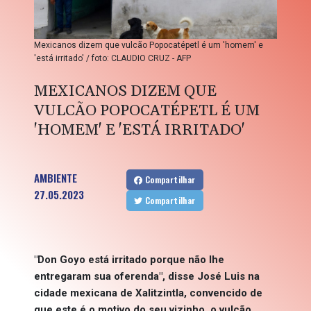
Mexicanos dizem que vulcão Popocatépetl é um 'homem' e
'está irritado' / foto: CLAUDIO CRUZ - AFP
MEXICANOS DIZEM QUE
VULCÃO POPOCATÉPETL É UM
'HOMEM' E 'ESTÁ IRRITADO'
AMBIENTE
Compartilhar
27.05.2023
Compartilhar
"Don Goyo está irritado porque não lhe
entregaram sua oferenda", disse José Luis na
cidade mexicana de Xalitzintla, convencido de
que este é o motivo do seu vizinho, o vulcão