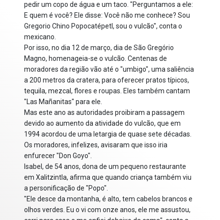
pedir um copo de água e um taco. "Perguntamos a ele:
E quem é você? Ele disse: Você não me conhece? Sou
Gregorio Chino Popocatépetl, sou o vulcão", conta o
mexicano.
Por isso, no dia 12 de março, dia de São Gregório
Magno, homenageia-se o vulcão. Centenas de
moradores da região vão até o "umbigo", uma saliência
a 200 metros da cratera, para oferecer pratos típicos,
tequila, mezcal, flores e roupas. Eles também cantam
"Las Mañanitas" para ele.
Mas este ano as autoridades proibiram a passagem
devido ao aumento da atividade do vulcão, que em
1994 acordou de uma letargia de quase sete décadas.
Os moradores, infelizes, avisaram que isso iria
enfurecer "Don Goyo".
Isabel, de 54 anos, dona de um pequeno restaurante
em Xalitzintla, afirma que quando criança também viu
a personificação de "Popo".
"Ele desce da montanha, é alto, tem cabelos brancos e
olhos verdes. Eu o vi com onze anos, ele me assustou,