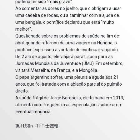
poderia ter sido "mais grave".
Ao comentar as dores no joelho, que o obrigam a usar
uma cadeira de rodas, ou a caminhar com a ajuda de
uma bengala, o pontífice declarou que está "muito
melhor".
Questionado sobre os problemas de saúde no fim de
abril, quando retornou de uma viagem na Hungria, o
pontífice expressou a vontade de continuar viajando.
De 2 a 6 de agosto, ele viajará para Lisboa para as
Jornadas Mundiais da Juventude (JMJ). Em setembro,
visitará Marselha, na França, e a Mongólia.
O papa argentino sofreu uma pleurisia aguda aos 21
anos, que foi tratada com a ablação parcial do pulmão
direito.
A saúde frágil de Jorge Bergoglio, eleito papa em 2013,
alimenta com frequência as especulações sobre uma
eventual renúncia.
孫-H.Sūn--THT-士蔑報