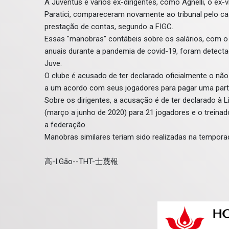
A Juventus e vários ex-dirigentes, como Agnelli, o ex-
Paratici, compareceram novamente ao tribunal pelo c
prestação de contas, segundo a FIGC.
Essas "manobras" contábeis sobre os salários, com o o
anuais durante a pandemia de covid-19, foram detect
Juve.
O clube é acusado de ter declarado oficialmente o nã
a um acordo com seus jogadores para pagar uma parte 
Sobre os dirigentes, a acusação é de ter declarado à 
(março a junho de 2020) para 21 jogadores e o treinad
a federação.
Manobras similares teriam sido realizadas na tempora
高-I.Gāo--THT-士蔑報