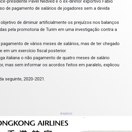
vice-presidente Pavel Nedved e o ex-diretor exportivo Fabio
aso de pagamento de salários de jogadores sem a devida
bjetivo de diminuir artificialmente os prejuízos nos balanços
adas pela promotoria de Turim em uma investigação contra a
o pagamento de vários meses de salários, mas de ter chegado
em um exercício fiscal posterior.
Liga italiana o não pagamento de quatro meses de salário
or, mas sem informar os acordos feitos em paralelo, explicou
da seguinte, 2020-2021.
Anúncio