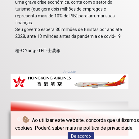
uma grave crise econômica, conta com o setor do
turismo (que gera dois milhões de empregos e
representa mais de 10% do PIB) para arrumar suas
finanças.
Seu governo espera 30 milhões de turistas por ano até
2028, ante 13 milhões antes da pandemia de covid-19.
楊-C.Yáng--THT-士蔑報
Anúncio
© The Hong Kong Telegraph - 2026 - Todos os direitos
Ao utilizar este website, concorda que utilizamos
reservados
cookies. Poderá saber mais na política de privacidade.
De acordo