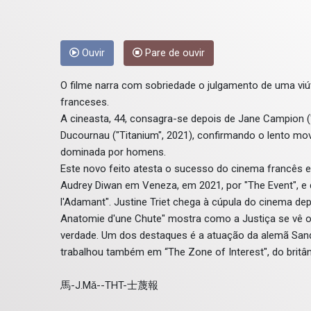
Ouvir
Pare de ouvir
O filme narra com sobriedade o julgamento de uma vi
franceses.
A cineasta, 44, consagra-se depois de Jane Campion ("
Ducournau ("Titanium", 2021), confirmando o lento mov
dominada por homens.
Este novo feito atesta o sucesso do cinema francês em
Audrey Diwan em Veneza, em 2021, por "The Event", e do
l'Adamant". Justine Triet chega à cúpula do cinema depoi
Anatomie d'une Chute" mostra como a Justiça se vê ob
verdade. Um dos destaques é a atuação da alemã Sandr
trabalhou também em “The Zone of Interest", do britâ
馬-J.Mǎ--THT-士蔑報