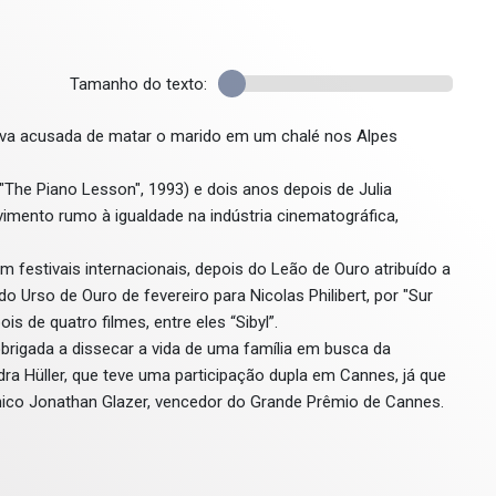
Tamanho do texto:
úva acusada de matar o marido em um chalé nos Alpes
The Piano Lesson", 1993) e dois anos depois de Julia
imento rumo à igualdade na indústria cinematográfica,
 festivais internacionais, depois do Leão de Ouro atribuído a
 Urso de Ouro de fevereiro para Nicolas Philibert, por "Sur
s de quatro filmes, entre eles “Sibyl”.
rigada a dissecar a vida de uma família em busca da
a Hüller, que teve uma participação dupla em Cannes, já que
nico Jonathan Glazer, vencedor do Grande Prêmio de Cannes.