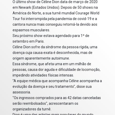
O último show de Céline Dion data de março de 2020
em Newark (Estados Unidos). Depois de 50 shows na
América do Norte, a sua turnê mundial Courage World
Tour foi interrompida pela pandemia de covid-19 e a
cantora nunca mais conseguiu retomá-la devido aos
espasmos musculares.
Seu próximo show estava agendado para 1º de
setembro em Paris.
Céline Dion sofre da síndrome da pessoa rígida, uma
doença cuja causa exata é desconhecida, mas de
origem aparentemente autoimune.
Essa síndrome, que afeta uma em um milhão de
pessoas, causa dor aguda e dificuldade de locomoção,
impedindo atividades físicas intensas.
"A equipe médica que acompanha Céline acompanha a
evolução da doença e seu tratamento", disse sua
assessoria.
"Os ingressos comprados para as 42 datas canceladas
serão reembolsados", acrescentaram os
organizadores da turnê.
Dion é uma das artistas mais populares do mundo,