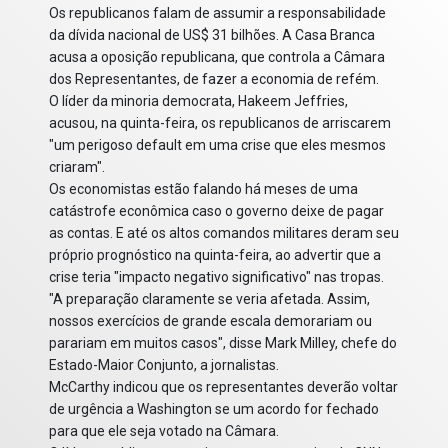
Os republicanos falam de assumir a responsabilidade
da dívida nacional de US$ 31 bilhões. A Casa Branca
acusa a oposição republicana, que controla a Câmara
dos Representantes, de fazer a economia de refém.
O líder da minoria democrata, Hakeem Jeffries,
acusou, na quinta-feira, os republicanos de arriscarem
"um perigoso default em uma crise que eles mesmos
criaram".
Os economistas estão falando há meses de uma
catástrofe econômica caso o governo deixe de pagar
as contas. E até os altos comandos militares deram seu
próprio prognóstico na quinta-feira, ao advertir que a
crise teria "impacto negativo significativo" nas tropas.
"A preparação claramente se veria afetada. Assim,
nossos exercícios de grande escala demorariam ou
parariam em muitos casos", disse Mark Milley, chefe do
Estado-Maior Conjunto, a jornalistas.
McCarthy indicou que os representantes deverão voltar
de urgência a Washington se um acordo for fechado
para que ele seja votado na Câmara.