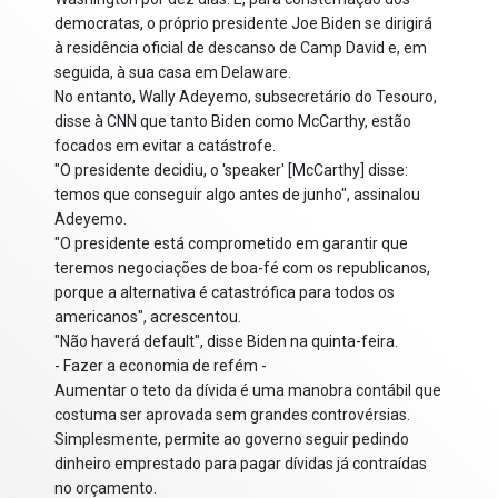
democratas, o próprio presidente Joe Biden se dirigirá
à residência oficial de descanso de Camp David e, em
seguida, à sua casa em Delaware.
No entanto, Wally Adeyemo, subsecretário do Tesouro,
disse à CNN que tanto Biden como McCarthy, estão
focados em evitar a catástrofe.
"O presidente decidiu, o 'speaker' [McCarthy] disse:
temos que conseguir algo antes de junho", assinalou
Adeyemo.
"O presidente está comprometido em garantir que
teremos negociações de boa-fé com os republicanos,
porque a alternativa é catastrófica para todos os
americanos", acrescentou.
"Não haverá default", disse Biden na quinta-feira.
- Fazer a economia de refém -
Aumentar o teto da dívida é uma manobra contábil que
costuma ser aprovada sem grandes controvérsias.
Simplesmente, permite ao governo seguir pedindo
dinheiro emprestado para pagar dívidas já contraídas
no orçamento.