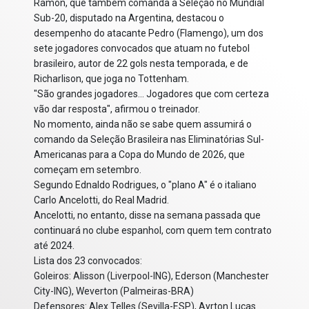
Ramon, que também comanda a Seleção no Mundial
Sub-20, disputado na Argentina, destacou o
desempenho do atacante Pedro (Flamengo), um dos
sete jogadores convocados que atuam no futebol
brasileiro, autor de 22 gols nesta temporada, e de
Richarlison, que joga no Tottenham.
"São grandes jogadores... Jogadores que com certeza
vão dar resposta", afirmou o treinador.
No momento, ainda não se sabe quem assumirá o
comando da Seleção Brasileira nas Eliminatórias Sul-
Americanas para a Copa do Mundo de 2026, que
começam em setembro.
Segundo Ednaldo Rodrigues, o "plano A" é o italiano
Carlo Ancelotti, do Real Madrid.
Ancelotti, no entanto, disse na semana passada que
continuará no clube espanhol, com quem tem contrato
até 2024.
Lista dos 23 convocados:
Goleiros: Alisson (Liverpool-ING), Ederson (Manchester
City-ING), Weverton (Palmeiras-BRA)
Defensores: Alex Telles (Sevilla-ESP), Ayrton Lucas