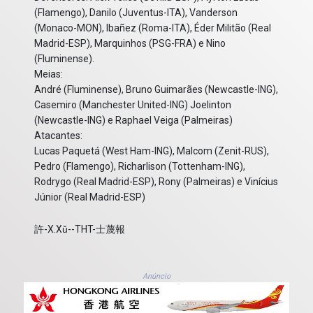
(Flamengo), Danilo (Juventus-ITA), Vanderson
(Monaco-MON), Ibañez (Roma-ITA), Éder Militão (Real
Madrid-ESP), Marquinhos (PSG-FRA) e Nino
(Fluminense).
Meias:
André (Fluminense), Bruno Guimarães (Newcastle-ING),
Casemiro (Manchester United-ING) Joelinton
(Newcastle-ING) e Raphael Veiga (Palmeiras)
Atacantes:
Lucas Paquetá (West Ham-ING), Malcom (Zenit-RUS),
Pedro (Flamengo), Richarlison (Tottenham-ING),
Rodrygo (Real Madrid-ESP), Rony (Palmeiras) e Vinícius
Júnior (Real Madrid-ESP)
許-X.Xǔ--THT-士蔑報
Anúncio