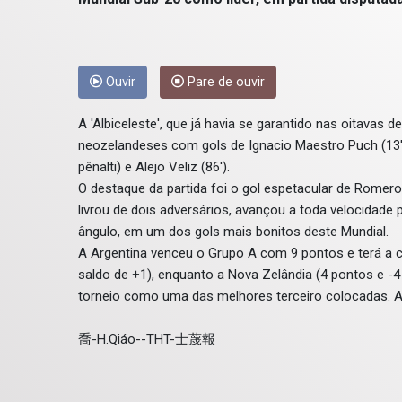
Ouvir
Pare de ouvir
A 'Albiceleste', que já havia se garantido nas oitavas d
neozelandeses com gols de Ignacio Maestro Puch (13'), 
pênalti) e Alejo Veliz (86').
O destaque da partida foi o gol espetacular de Romero
livrou de dois adversários, avançou a toda velocidade p
ângulo, em um dos gols mais bonitos deste Mundial.
A Argentina venceu o Grupo A com 9 pontos e terá a c
saldo de +1), enquanto a Nova Zelândia (4 pontos e -4 
torneio como uma das melhores terceiro colocadas. 
喬-H.Qiáo--THT-士蔑報