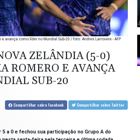
e avança como líder no Mundial Sub-20 / foto: Andres Larrovere - AFP
OVA ZELÂNDIA (5-0)
KA ROMERO E AVANÇA
DIAL SUB-20
Compartilhar
sobre Facebook
Compartilhar
sobre Twitter
 5 a 0 e fechou sua participação no Grupo A do
 nesta sexta-feira pela terceira e última rodada.