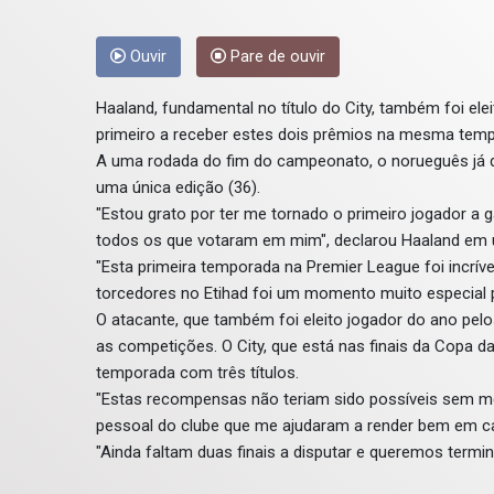
Ouvir
Pare de ouvir
Haaland, fundamental no título do City, também foi el
primeiro a receber estes dois prêmios na mesma tem
A uma rodada do fim do campeonato, o norueguês já d
uma única edição (36).
"Estou grato por ter me tornado o primeiro jogador 
todos os que votaram em mim", declarou Haaland em 
"Esta primeira temporada na Premier League foi incrív
torcedores no Etihad foi um momento muito especial 
O atacante, que também foi eleito jogador do ano pel
as competições. O City, que está nas finais da Copa d
temporada com três títulos.
"Estas recompensas não teriam sido possíveis sem me
pessoal do clube que me ajudaram a render bem em c
"Ainda faltam duas finais a disputar e queremos termi