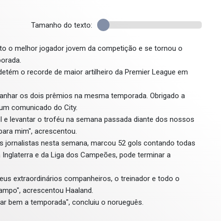
Tamanho do texto:
eito o melhor jogador jovem da competição e se tornou o
porada.
etém o recorde de maior artilheiro da Premier League em
a ganhar os dois prêmios na mesma temporada. Obrigado a
um comunicado do City.
el e levantar o troféu na semana passada diante dos nossos
para mim", acrescentou.
os jornalistas nesta semana, marcou 52 gols contando todas
a Inglaterra e da Liga dos Campeões, pode terminar a
us extraordinários companheiros, o treinador e todo o
ampo", acrescentou Haaland.
nar bem a temporada", concluiu o norueguês.