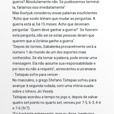
guerra? Absolutamente não. Se pudéssemos terminá-
la, faríamos isso imediatamente".
Mas Kostyuk considerou essas palavras insuficientes:
"Acho que vocês tinham que mudar as perguntas. A
guerra está aí, há 15 meses. Acho que deveriam
perguntar: 'Quem deve ganhar a guerra?'. Se fizerem
esta pergunta, não sei se estas pessoas diriam que
querem que a Ucrânia ganhe a guerra".
"Depois do torneio, Sabalenka provavelmente será a
número 1 do mundo de um dos esportes mais
conhecidos. Se ela tomar a palavra, pode enviar uma
mensagem. Ela não assume sua responsabilidade e
por isso eu não a respeito", acrescentou a ucraniana.
- Tsitsipas sofre para vencer -
No masculino, o grego Stefano Tsitsipas sofreu para
avançar à segunda rodada, com uma vitória suada
sobre o tcheco Jiri Vesely.
Tsitsipas acordou a tempo no jogo e, depois de salvar
quatro set points no quarto set, venceu por 7-5, 6-3, 4-6
e 7-6 (9/7).
"Foi bastante estressante, mas eu disse: 'nenhuma