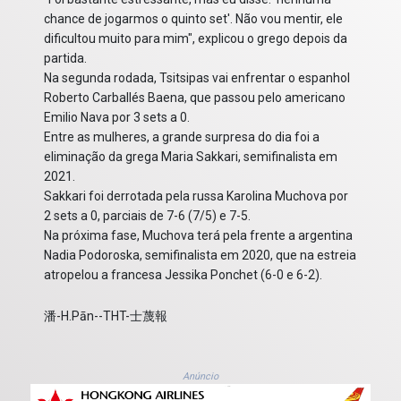
chance de jogarmos o quinto set'. Não vou mentir, ele
dificultou muito para mim", explicou o grego depois da
partida.
Na segunda rodada, Tsitsipas vai enfrentar o espanhol
Roberto Carballés Baena, que passou pelo americano
Emilio Nava por 3 sets a 0.
Entre as mulheres, a grande surpresa do dia foi a
eliminação da grega Maria Sakkari, semifinalista em
2021.
Sakkari foi derrotada pela russa Karolina Muchova por
2 sets a 0, parciais de 7-6 (7/5) e 7-5.
Na próxima fase, Muchova terá pela frente a argentina
Nadia Podoroska, semifinalista em 2020, que na estreia
atropelou a francesa Jessika Ponchet (6-0 e 6-2).
潘-H.Pān--THT-士蔑報
Anúncio