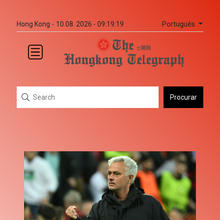
Português
Hong Kong -
10.08. 2026 - 09:19:19
Procurar