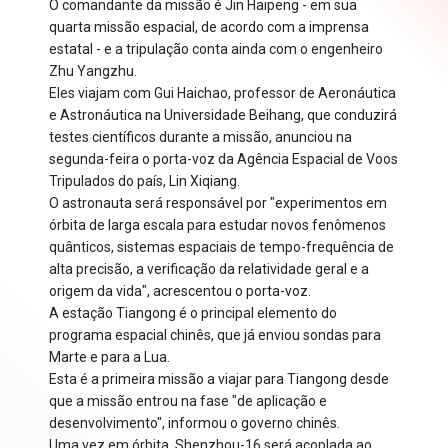
O comandante da missão é Jin Haipeng - em sua
quarta missão espacial, de acordo com a imprensa
estatal - e a tripulação conta ainda com o engenheiro
Zhu Yangzhu.
Eles viajam com Gui Haichao, professor de Aeronáutica
e Astronáutica na Universidade Beihang, que conduzirá
testes científicos durante a missão, anunciou na
segunda-feira o porta-voz da Agência Espacial de Voos
Tripulados do país, Lin Xiqiang.
O astronauta será responsável por "experimentos em
órbita de larga escala para estudar novos fenômenos
quânticos, sistemas espaciais de tempo-frequência de
alta precisão, a verificação da relatividade geral e a
origem da vida", acrescentou o porta-voz.
A estação Tiangong é o principal elemento do
programa espacial chinês, que já enviou sondas para
Marte e para a Lua.
Esta é a primeira missão a viajar para Tiangong desde
que a missão entrou na fase "de aplicação e
desenvolvimento", informou o governo chinês.
Uma vez em órbita, Shenzhou-16 será acoplada ao