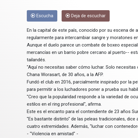
Escucha
Deja de escuchar
En la capital de este país, conocido por su escena de 
regularmente para intercambiar sangre y moratones en e
Aunque el duelo parece un combate de boxeo especial
mercancías en un barrio pobre cercano al puerto-- está
tailandés.
"Aquí no necesitas saber cómo luchar. Solo necesitas 
Chana Worasart, de 30 años, a la AFP.
Fundó el club en 2016, parcialmente inspirado por la pe
para permitir a los luchadores poner a prueba sus habil
"Creo que la popularidad responde a la variedad de oc
estilos en el ring profesional", afirma.
Este es el encanto para el contendiente de 23 años Sur
"Es bastante distinto" de las peleas tradicionales, dice 
cuatro extremidades. Además, "luchar con contenedore
- "Violencia en amistad" -