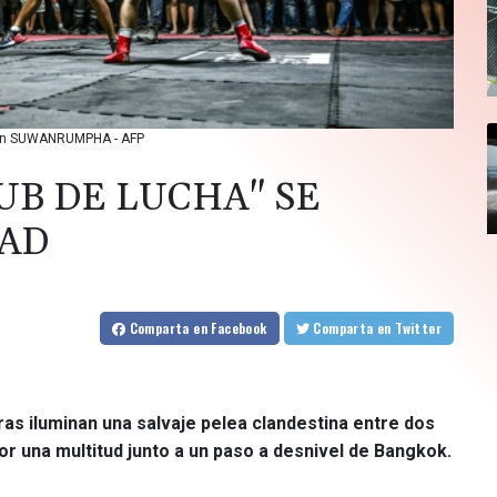
illian SUWANRUMPHA - AFP
UB DE LUCHA" SE
DAD
Comparta
en Facebook
Comparta
en Twitter
ras iluminan una salvaje pelea clandestina entre dos
 una multitud junto a un paso a desnivel de Bangkok.