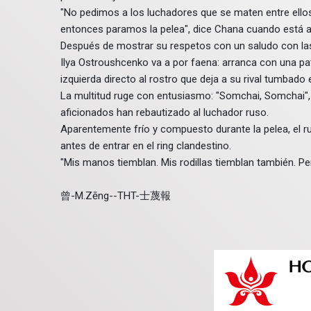
"No pedimos a los luchadores que se maten entre ellos
entonces paramos la pelea", dice Chana cuando está 
Después de mostrar su respetos con un saludo con las
Ilya Ostroushcenko va a por faena: arranca con una pa
izquierda directo al rostro que deja a su rival tumbado 
La multitud ruge con entusiasmo: "Somchai, Somchai",
aficionados han rebautizado al luchador ruso.
Aparentemente frío y compuesto durante la pelea, el 
antes de entrar en el ring clandestino.
"Mis manos tiemblan. Mis rodillas tiemblan también. Pe
曾-M.Zēng--THT-士蔑報