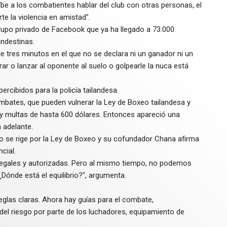
íbe a los combatientes hablar del club con otras personas, el
e la violencia en amistad".
rupo privado de Facebook que ya ha llegado a 73.000
ndestinas.
e tres minutos en el que no se declara ni un ganador ni un
r o lanzar al oponente al suelo o golpearle la nuca está
cibidos para la policía tailandesa.
mbates, que pueden vulnerar la Ley de Boxeo tailandesa y
y multas de hasta 600 dólares. Entonces apareció una
 adelante.
o se rige por la Ley de Boxeo y su cofundador Chana afirma
cial.
 legales y autorizadas. Pero al mismo tiempo, no podemos
 ¿Dónde está el equilibrio?", argumenta.
reglas claras. Ahora hay guías para el combate,
del riesgo por parte de los luchadores, equipamiento de