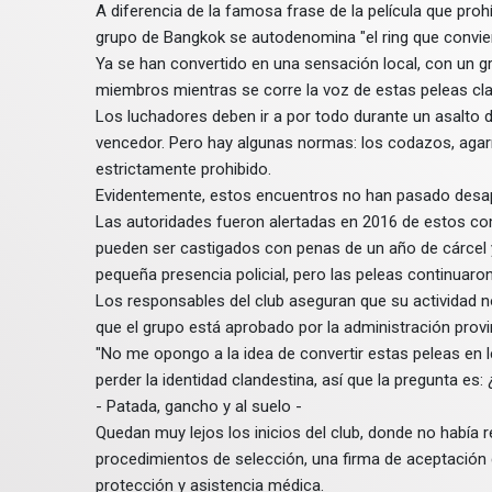
A diferencia de la famosa frase de la película que proh
grupo de Bangkok se autodenomina "el ring que conviert
Ya se han convertido en una sensación local, con un g
miembros mientras se corre la voz de estas peleas cla
Los luchadores deben ir a por todo durante un asalto d
vencedor. Pero hay algunas normas: los codazos, agarra
estrictamente prohibido.
Evidentemente, estos encuentros no han pasado desaper
Las autoridades fueron alertadas en 2016 de estos co
pueden ser castigados con penas de un año de cárcel 
pequeña presencia policial, pero las peleas continuaron
Los responsables del club aseguran que su actividad n
que el grupo está aprobado por la administración provin
"No me opongo a la idea de convertir estas peleas en
perder la identidad clandestina, así que la pregunta es:
- Patada, gancho y al suelo -
Quedan muy lejos los inicios del club, donde no había 
procedimientos de selección, una firma de aceptación 
protección y asistencia médica.