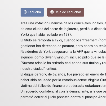
Escucha
Deja de escuchar
Tras una votación unánime de los concejales locales, el s
de esta ciudad del norte de Inglaterra, perdió la distin
York) que había recibido en 1987.
El título se remonta a 1272, cuando los "freemen" (hom
gestionar los derechos de pastura, pero ahora no tenía
Residentes de York aseguraron a la AFP que la vinculac
algunos, como Gwen Swinburn, incluso pidió que se le re
"Nuestra reina le ha retirado casi todos sus títulos y
nuestra ciudad", criticó.
El duque de York, de 62 años, fue privado en enero de to
haber sido acusado por la estadounidense Virginia Giu
víctima del fallecido financiero pederasta estadouniden
Un acuerdo confidencial con la denunciante, a la que p
permitió cerrar el juicio previsto contra el príncipe An