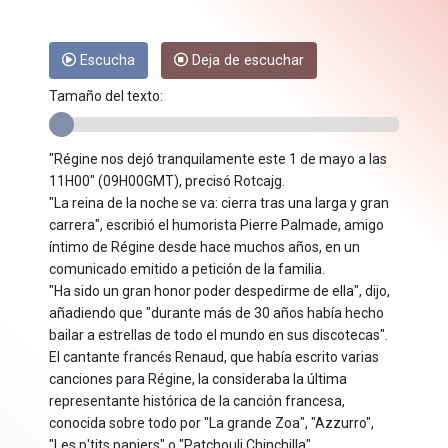
Escucha
Deja de escuchar
Tamaño del texto:
"Régine nos dejó tranquilamente este 1 de mayo a las
11H00" (09H00GMT), precisó Rotcajg.
"La reina de la noche se va: cierra tras una larga y gran
carrera", escribió el humorista Pierre Palmade, amigo
íntimo de Régine desde hace muchos años, en un
comunicado emitido a petición de la familia.
"Ha sido un gran honor poder despedirme de ella", dijo,
añadiendo que "durante más de 30 años había hecho
bailar a estrellas de todo el mundo en sus discotecas".
El cantante francés Renaud, que había escrito varias
canciones para Régine, la consideraba la última
representante histórica de la canción francesa,
conocida sobre todo por "La grande Zoa", "Azzurro",
"Les p'tits papiers" o "Patchouli Chinchilla".