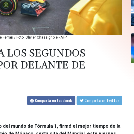
errari / Foto: Olivier Chassignole - AFP
A LOS SEGUNDOS
POR DELANTE DE
Comparta
en Facebook
Comparta
en Twitter
o del mundo de Fórmula 1, firmó el mejor tiempo de la
io de Mónaco, sexta cita del Mundial, este viernes