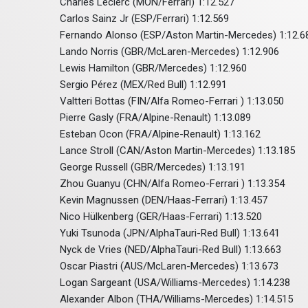
Charles Leclerc (MON/Ferrari) 1:12.527
Carlos Sainz Jr (ESP/Ferrari) 1:12.569
Fernando Alonso (ESP/Aston Martin-Mercedes) 1:12.6
Lando Norris (GBR/McLaren-Mercedes) 1:12.906
Lewis Hamilton (GBR/Mercedes) 1:12.960
Sergio Pérez (MEX/Red Bull) 1:12.991
Valtteri Bottas (FIN/Alfa Romeo-Ferrari ) 1:13.050
Pierre Gasly (FRA/Alpine-Renault) 1:13.089
Esteban Ocon (FRA/Alpine-Renault) 1:13.162
Lance Stroll (CAN/Aston Martin-Mercedes) 1:13.185
George Russell (GBR/Mercedes) 1:13.191
Zhou Guanyu (CHN/Alfa Romeo-Ferrari ) 1:13.354
Kevin Magnussen (DEN/Haas-Ferrari) 1:13.457
Nico Hülkenberg (GER/Haas-Ferrari) 1:13.520
Yuki Tsunoda (JPN/AlphaTauri-Red Bull) 1:13.641
Nyck de Vries (NED/AlphaTauri-Red Bull) 1:13.663
Oscar Piastri (AUS/McLaren-Mercedes) 1:13.673
Logan Sargeant (USA/Williams-Mercedes) 1:14.238
Alexander Albon (THA/Williams-Mercedes) 1:14.515