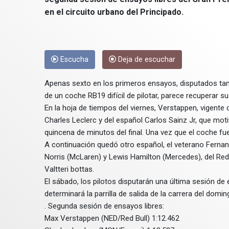
en el circuito urbano del Principado.
Escucha
Deja de escuchar
Apenas sexto en los primeros ensayos, disputados tamb
de un coche RB19 difícil de pilotar, parece recuperar s
En la hoja de tiempos del viernes, Verstappen, vigent
Charles Leclerc y del español Carlos Sainz Jr, que moti
quincena de minutos del final. Una vez que el coche fu
A continuación quedó otro español, el veterano Fernan
Norris (McLaren) y Lewis Hamilton (Mercedes), del Red
Valtteri bottas.
El sábado, los pilotos disputarán una última sesión de
determinará la parrilla de salida de la carrera del domin
. Segunda sesión de ensayos libres:
Max Verstappen (NED/Red Bull) 1:12.462