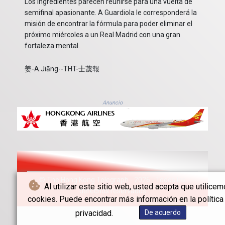
Los ingredientes parecen reunirse para una vuelta de
semifinal apasionante. A Guardiola le corresponderá la
misión de encontrar la fórmula para poder eliminar el
próximo miércoles a un Real Madrid con una gran
fortaleza mental.
姜-A.Jiāng--THT-士蔑報
Anuncio
© The Hong Kong Telegraph - 2026 - Todos los
Al utilizar este sitio web, usted acepta que utilice
derechos reservados
cookies. Puede encontrar más información en la política
privacidad.
De acuerdo