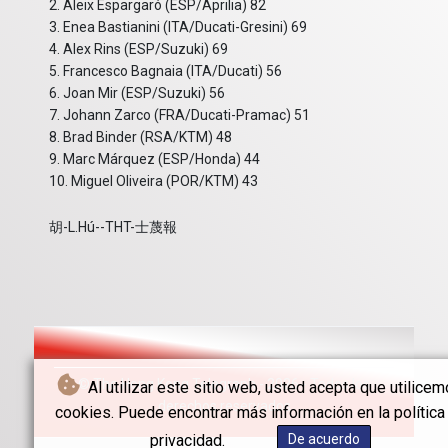
2. Aleix Espargaró (ESP/Aprilia) 82
3. Enea Bastianini (ITA/Ducati-Gresini) 69
4. Alex Rins (ESP/Suzuki) 69
5. Francesco Bagnaia (ITA/Ducati) 56
6. Joan Mir (ESP/Suzuki) 56
7. Johann Zarco (FRA/Ducati-Pramac) 51
8. Brad Binder (RSA/KTM) 48
9. Marc Márquez (ESP/Honda) 44
10. Miguel Oliveira (POR/KTM) 43
胡-L.Hú--THT-士蔑報
© The Hong Kong Telegraph - 2026 - Todos los
Al utilizar este sitio web, usted acepta que utilice
derechos reservados
cookies. Puede encontrar más información en la política
privacidad.
De acuerdo