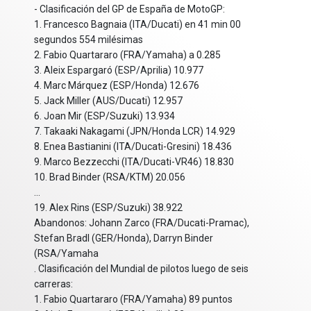
- Clasificación del GP de España de MotoGP:
1. Francesco Bagnaia (ITA/Ducati) en 41 min 00
segundos 554 milésimas
2. Fabio Quartararo (FRA/Yamaha) a 0.285
3. Aleix Espargaró (ESP/Aprilia) 10.977
4. Marc Márquez (ESP/Honda) 12.676
5. Jack Miller (AUS/Ducati) 12.957
6. Joan Mir (ESP/Suzuki) 13.934
7. Takaaki Nakagami (JPN/Honda LCR) 14.929
8. Enea Bastianini (ITA/Ducati-Gresini) 18.436
9. Marco Bezzecchi (ITA/Ducati-VR46) 18.830
10. Brad Binder (RSA/KTM) 20.056
...
19. Alex Rins (ESP/Suzuki) 38.922
Abandonos: Johann Zarco (FRA/Ducati-Pramac),
Stefan Bradl (GER/Honda), Darryn Binder
(RSA/Yamaha
. Clasificación del Mundial de pilotos luego de seis
carreras:
1. Fabio Quartararo (FRA/Yamaha) 89 puntos