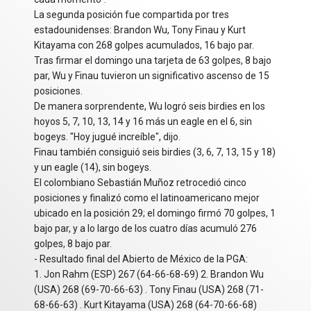
La segunda posición fue compartida por tres
estadounidenses: Brandon Wu, Tony Finau y Kurt
Kitayama con 268 golpes acumulados, 16 bajo par.
Tras firmar el domingo una tarjeta de 63 golpes, 8 bajo
par, Wu y Finau tuvieron un significativo ascenso de 15
posiciones.
De manera sorprendente, Wu logró seis birdies en los
hoyos 5, 7, 10, 13, 14 y 16 más un eagle en el 6, sin
bogeys. "Hoy jugué increíble", dijo.
Finau también consiguió seis birdies (3, 6, 7, 13, 15 y 18)
y un eagle (14), sin bogeys.
El colombiano Sebastián Muñoz retrocedió cinco
posiciones y finalizó como el latinoamericano mejor
ubicado en la posición 29; el domingo firmó 70 golpes, 1
bajo par, y a lo largo de los cuatro días acumuló 276
golpes, 8 bajo par.
- Resultado final del Abierto de México de la PGA:
1. Jon Rahm (ESP) 267 (64-66-68-69) 2. Brandon Wu
(USA) 268 (69-70-66-63) . Tony Finau (USA) 268 (71-
68-66-63) . Kurt Kitayama (USA) 268 (64-70-66-68)