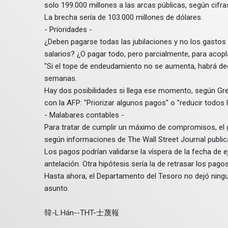
solo 199.000 millones a las arcas públicas, según cifr
La brecha sería de 103.000 millones de dólares.
- Prioridades -
¿Deben pagarse todas las jubilaciones y no los gastos
salarios? ¿O pagar todo, pero parcialmente, para acopl
"Si el tope de endeudamiento no se aumenta, habrá deci
semanas.
Hay dos posibilidades si llega ese momento, según Gr
con la AFP: "Priorizar algunos pagos" o "reducir todos
- Malabares contables -
Para tratar de cumplir un máximo de compromisos, el go
según informaciones de The Wall Street Journal public
Los pagos podrían validarse la víspera de la fecha de 
antelación. Otra hipótesis sería la de retrasar los pago
Hasta ahora, el Departamento del Tesoro no dejó ningu
asunto.
韓-L.Hán--THT-士蔑報