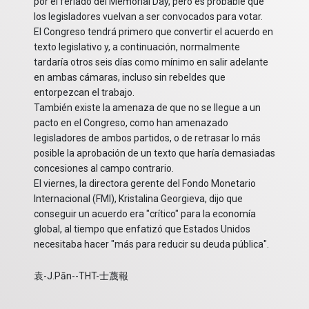
por el feriado del Memorial Day, pero es probable que
los legisladores vuelvan a ser convocados para votar.
El Congreso tendrá primero que convertir el acuerdo en
texto legislativo y, a continuación, normalmente
tardaría otros seis días como mínimo en salir adelante
en ambas cámaras, incluso sin rebeldes que
entorpezcan el trabajo.
También existe la amenaza de que no se llegue a un
pacto en el Congreso, como han amenazado
legisladores de ambos partidos, o de retrasar lo más
posible la aprobación de un texto que haría demasiadas
concesiones al campo contrario.
El viernes, la directora gerente del Fondo Monetario
Internacional (FMI), Kristalina Georgieva, dijo que
conseguir un acuerdo era "crítico" para la economía
global, al tiempo que enfatizó que Estados Unidos
necesitaba hacer "más para reducir su deuda pública".
袁-J.Pān--THT-士蔑報