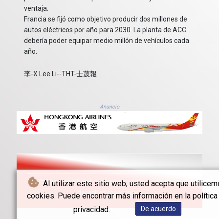
ventaja.
Francia se fijó como objetivo producir dos millones de
autos eléctricos por año para 2030. La planta de ACC
debería poder equipar medio millón de vehículos cada
año.
李-X.Lee Li--THT-士蔑報
Anuncio
© The Hong Kong Telegraph - 2026 - Todos los
Al utilizar este sitio web, usted acepta que utilice
derechos reservados
cookies. Puede encontrar más información en la política
privacidad.
De acuerdo