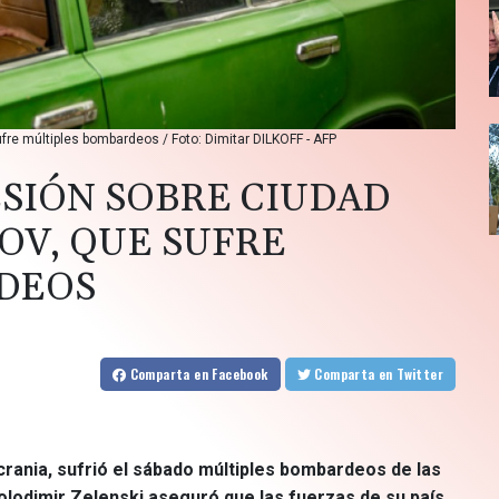
re múltiples bombardeos / Foto: Dimitar DILKOFF - AFP
SIÓN SOBRE CIUDAD
OV, QUE SUFRE
DEOS
Comparta
en Facebook
Comparta
en Twitter
rania, sufrió el sábado múltiples bombardeos de las
olodimir Zelenski aseguró que las fuerzas de su país