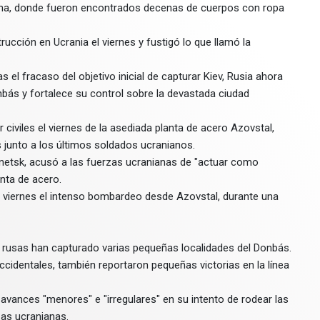
ha, donde fueron encontrados decenas de cuerpos con ropa
rucción en Ucrania el viernes y fustigó lo que llamó la
 el fracaso del objetivo inicial de capturar Kiev, Rusia ahora
onbás y fortalece su control sobre la devastada ciudad
civiles el viernes de la asediada planta de acero Azovstal,
s junto a los últimos soldados ucranianos.
 Donetsk, acusó a las fuerzas ucranianas de "actuar como
anta de acero.
l viernes el intenso bombardeo desde Azovstal, durante una
s rusas han capturado varias pequeñas localidades del Donbás.
cidentales, también reportaron pequeñas victorias en la línea
 avances "menores" e "irregulares" en su intento de rodear las
zas ucranianas.