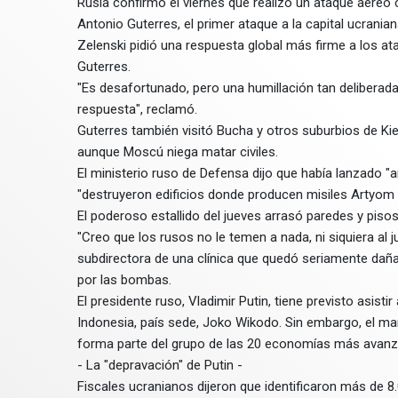
Rusia confirmó el viernes que realizó un ataque aéreo c
Antonio Guterres, el primer ataque a la capital ucrania
Zelenski pidió una respuesta global más firme a los a
Guterres.
"Es desafortunado, pero una humillación tan deliberada
respuesta", reclamó.
Guterres también visitó Bucha y otros suburbios de K
aunque Moscú niega matar civiles.
El ministerio ruso de Defensa dijo que había lanzado "
"destruyeron edificios donde producen misiles Artyom 
El poderoso estallido del jueves arrasó paredes y piso
"Creo que los rusos no le temen a nada, ni siquiera al
subdirectora de una clínica que quedó seriamente daña
por las bombas.
El presidente ruso, Vladimir Putin, tiene previsto asisti
Indonesia, país sede, Joko Wikodo. Sin embargo, el ma
forma parte del grupo de las 20 economías más avanz
- La "depravación" de Putin -
Fiscales ucranianos dijeron que identificaron más de 