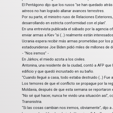
El Pentágono dijo que los rusos "se han quedado atrás
aéreos no han logrado allanar avances terrestres.
Por su parte, el ministro ruso de Relaciones Exteriores
desarrollando en estricta conformidad con el plan".
En una entrevista publicada el sábado por la agencia of
enviar armas a Kiev "si (...) realmente están interesados
Ucrania espera recibir más armas prometidas por los p
estadounidense Joe Biden pidió miles de millones de d
- "Nos iremos" -
En Járkov, el miedo azota a los civiles.
Antonina, una residente de la ciudad, contó a AFP que
edificio y que quedó incrustado en su baño.
"Cuando llegué a casa, todo estaba destruido (...) Fue a
Los temores de que el conflicto se propague por la regi
Moldavia, después de que esta semana se reportaron e
"No sé qué hacer, nunca he vivido una situación así", 
Transnistria.
"Si las cosas cambian nos iremos, obviamente", dijo a 