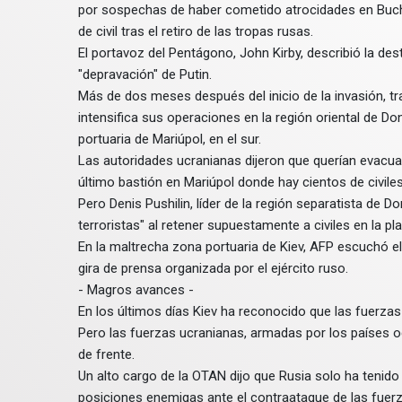
por sospechas de haber cometido atrocidades en Buc
de civil tras el retiro de las tropas rusas.
El portavoz del Pentágono, John Kirby, describió la dest
"depravación" de Putin.
Más de dos meses después del inicio de la invasión, tras
intensifica sus operaciones en la región oriental de D
portuaria de Mariúpol, en el sur.
Las autoridades ucranianas dijeron que querían evacuar 
último bastión en Mariúpol donde hay cientos de civile
Pero Denis Pushilin, líder de la región separatista de
terroristas" al retener supuestamente a civiles en la pl
En la maltrecha zona portuaria de Kiev, AFP escuchó e
gira de prensa organizada por el ejército ruso.
- Magros avances -
En los últimos días Kiev ha reconocido que las fuerza
Pero las fuerzas ucranianas, armadas por los países oc
de frente.
Un alto cargo de la OTAN dijo que Rusia solo ha tenido
posiciones enemigas ante el contraataque de las fuer