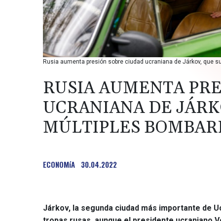
Rusia aumenta presión sobre ciudad ucraniana de Járkov, que suf
RUSIA AUMENTA PRE
UCRANIANA DE JÁRK
MÚLTIPLES BOMBAR
ECONOMíA
30.04.2022
Járkov, la segunda ciudad más importante de Uc
tropas rusas, aunque el presidente ucraniano V