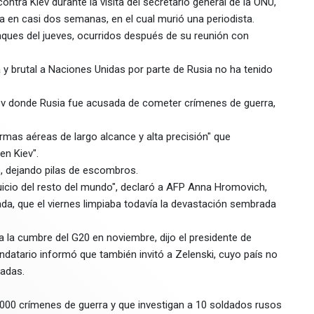
ontra Kiev durante la visita del secretario general de la ONU,
na en casi dos semanas, en el cual murió una periodista.
taques del jueves, ocurridos después de su reunión con
 y brutal a Naciones Unidas por parte de Rusia no ha tenido
iev donde Rusia fue acusada de cometer crímenes de guerra,
armas aéreas de largo alcance y alta precisión" que
en Kiev".
s, dejando pilas de escombros.
 juicio del resto del mundo", declaró a AFP Anna Hromovich,
da, que el viernes limpiaba todavía la devastación sembrada
r a la cumbre del G20 en noviembre, dijo el presidente de
ndatario informó que también invitó a Zelenski, cuyo país no
adas.
8.000 crímenes de guerra y que investigan a 10 soldados rusos