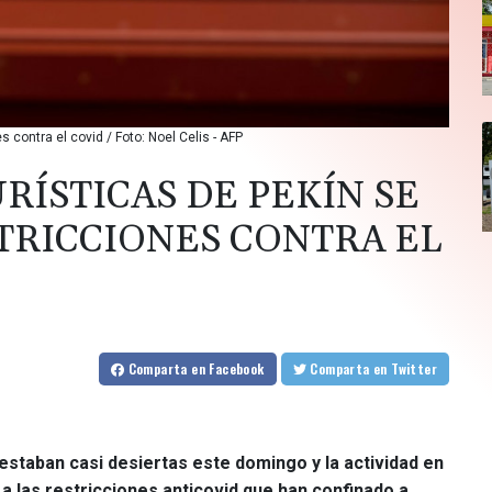
s contra el covid / Foto: Noel Celis - AFP
RÍSTICAS DE PEKÍN SE
STRICCIONES CONTRA EL
Comparta
en Facebook
Comparta
en Twitter
 estaban casi desiertas este domingo y la actividad en
 a las restricciones anticovid que han confinado a