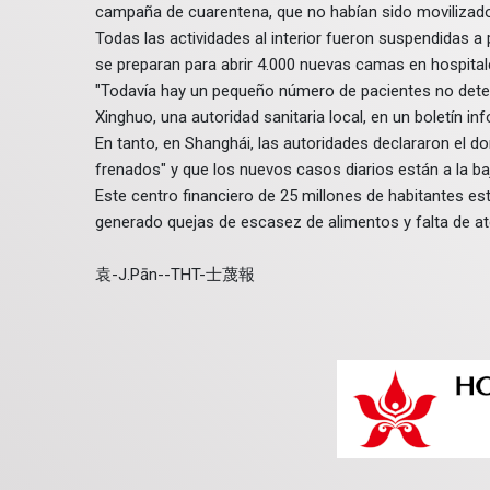
campaña de cuarentena, que no habían sido movilizado
Todas las actividades al interior fueron suspendidas a 
se preparan para abrir 4.000 nuevas camas en hospita
"Todavía hay un pequeño número de pacientes no detec
Xinghuo, una autoridad sanitaria local, en un boletín in
En tanto, en Shanghái, las autoridades declararon el d
frenados" y que los nuevos casos diarios están a la ba
Este centro financiero de 25 millones de habitantes e
generado quejas de escasez de alimentos y falta de a
袁-J.Pān--THT-士蔑報