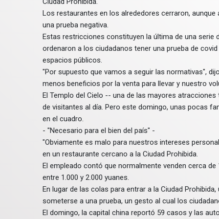
Ciudad Prohibida.
Los restaurantes en los alrededores cerraron, aunque 
una prueba negativa.
Estas restricciones constituyen la última de una serie
ordenaron a los ciudadanos tener una prueba de covid 
espacios públicos.
"Por supuesto que vamos a seguir las normativas", dijo
menos beneficios por la venta para llevar y nuestro v
El Templo del Cielo -- una de las mayores atracciones 
de visitantes al día. Pero este domingo, unas pocas fam
en el cuadro.
- "Necesario para el bien del país" -
"Obviamente es malo para nuestros intereses personales
en un restaurante cercano a la Ciudad Prohibida.
El empleado contó que normalmente venden cerca de 10
entre 1.000 y 2.000 yuanes.
En lugar de las colas para entrar a la Ciudad Prohibid
someterse a una prueba, un gesto al cual los ciudada
El domingo, la capital china reportó 59 casos y las aut