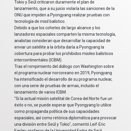
Tokio y Seúl criticaron duramente el plan de
lanzamiento, que a su juicio violaría las sanciones de la
ONU que impiden a Pyongyang realizar pruebas con
tecnología de misil balístico.
Debido a que los cohetes de largo alcance y los
lanzadores espaciales comparten la misma tecnología,
analistas consideran que desarrollar la capacidad de
enviar un satélite a la órbita daría a Pyongyang la
cobertura para probar los prohibidos misiles balísticos
intercontinentales (ICBM).
Tras el rompimiento del diálogo con Washington sobre
el programa nuclear norcoreano en 2019, Pyongyang
ha intensificado el desarrollo de su programa nuclear,
con una serie de pruebas de armas, incluido el
lanzamiento de varios ICBM.
"Si la actual misión satelital de Corea del Norte fue un
éxito o no, se puede esperar que Pyongyang lo utilice
como propaganda política de sus capacidades
espaciales, así como retórica diplomática para provocar
una división entre Seúl y Tokio", comentó Leif-Eric
Easley, profesor de la Universidad Ewha de Seúl.