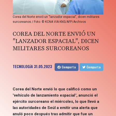
Corea del Norte envió un "lanzador espacial", dicen militares
surcoreanos / Foto: © KCNA VIA KNS/AFP/Archivos
COREA DEL NORTE ENVIÓ UN
"LANZADOR ESPACIAL", DICEN
MILITARES SURCOREANOS
TECNOLOGíA
31.05.2023
Comparta
Comparta
Corea del Norte envió lo que calificó como un
"vehículo de lanzamiento espacial", anunció el
ejército surcoreano el miércoles, lo que llevó a
las autoridades de Seúl a emitir una alerta que
anuló poco después tras admitir que fue un