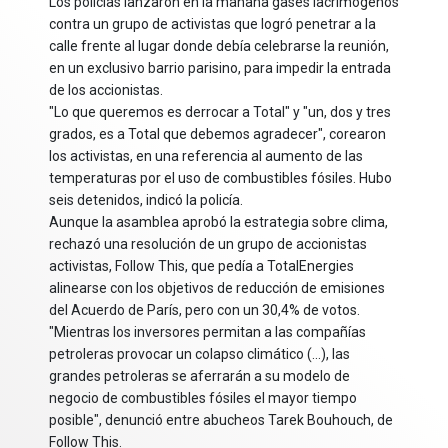
Los policías lanzaron en la mañana gases lacrimógenos
contra un grupo de activistas que logró penetrar a la
calle frente al lugar donde debía celebrarse la reunión,
en un exclusivo barrio parisino, para impedir la entrada
de los accionistas.
"Lo que queremos es derrocar a Total" y "un, dos y tres
grados, es a Total que debemos agradecer", corearon
los activistas, en una referencia al aumento de las
temperaturas por el uso de combustibles fósiles. Hubo
seis detenidos, indicó la policía.
Aunque la asamblea aprobó la estrategia sobre clima,
rechazó una resolución de un grupo de accionistas
activistas, Follow This, que pedía a TotalEnergies
alinearse con los objetivos de reducción de emisiones
del Acuerdo de París, pero con un 30,4% de votos.
"Mientras los inversores permitan a las compañías
petroleras provocar un colapso climático (...), las
grandes petroleras se aferrarán a su modelo de
negocio de combustibles fósiles el mayor tiempo
posible", denunció entre abucheos Tarek Bouhouch, de
Follow This.