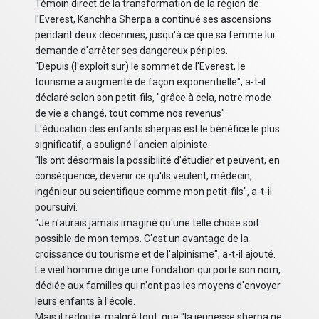
Témoin direct de la transformation de la région de
l'Everest, Kanchha Sherpa a continué ses ascensions
pendant deux décennies, jusqu'à ce que sa femme lui
demande d'arrêter ses dangereux périples.
"Depuis (l'exploit sur) le sommet de l'Everest, le
tourisme a augmenté de façon exponentielle", a-t-il
déclaré selon son petit-fils, "grâce à cela, notre mode
de vie a changé, tout comme nos revenus".
L'éducation des enfants sherpas est le bénéfice le plus
significatif, a souligné l'ancien alpiniste.
"Ils ont désormais la possibilité d'étudier et peuvent, en
conséquence, devenir ce qu'ils veulent, médecin,
ingénieur ou scientifique comme mon petit-fils", a-t-il
poursuivi.
"Je n'aurais jamais imaginé qu'une telle chose soit
possible de mon temps. C'est un avantage de la
croissance du tourisme et de l'alpinisme", a-t-il ajouté.
Le vieil homme dirige une fondation qui porte son nom,
dédiée aux familles qui n'ont pas les moyens d'envoyer
leurs enfants à l'école.
Mais il redoute, malgré tout, que "la jeunesse sherpa ne