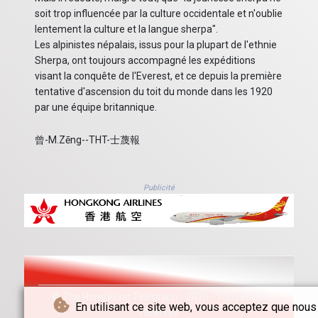
soit trop influencée par la culture occidentale et n'oublie
lentement la culture et la langue sherpa".
Les alpinistes népalais, issus pour la plupart de l'ethnie
Sherpa, ont toujours accompagné les expéditions
visant la conquête de l'Everest, et ce depuis la première
tentative d'ascension du toit du monde dans les 1920
par une équipe britannique.
曾-M.Zēng--THT-士蔑報
Publicité
© The Hong Kong Telegraph - 2026 - Tous droits
En utilisant ce site web, vous acceptez que nous
réservés