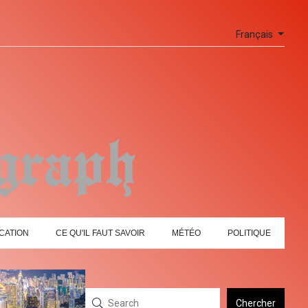
Français
CATION
CE QU'IL FAUT SAVOIR
MÉTÉO
POLITIQUE
Chercher