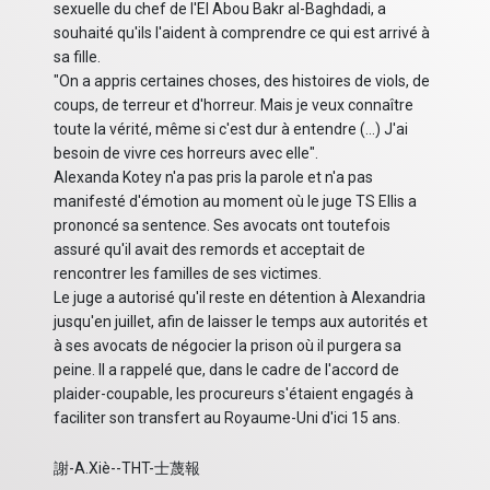
sexuelle du chef de l'EI Abou Bakr al-Baghdadi, a
souhaité qu'ils l'aident à comprendre ce qui est arrivé à
sa fille.
"On a appris certaines choses, des histoires de viols, de
coups, de terreur et d'horreur. Mais je veux connaître
toute la vérité, même si c'est dur à entendre (...) J'ai
besoin de vivre ces horreurs avec elle".
Alexanda Kotey n'a pas pris la parole et n'a pas
manifesté d'émotion au moment où le juge TS Ellis a
prononcé sa sentence. Ses avocats ont toutefois
assuré qu'il avait des remords et acceptait de
rencontrer les familles de ses victimes.
Le juge a autorisé qu'il reste en détention à Alexandria
jusqu'en juillet, afin de laisser le temps aux autorités et
à ses avocats de négocier la prison où il purgera sa
peine. Il a rappelé que, dans le cadre de l'accord de
plaider-coupable, les procureurs s'étaient engagés à
faciliter son transfert au Royaume-Uni d'ici 15 ans.
謝-A.Xiè--THT-士蔑報