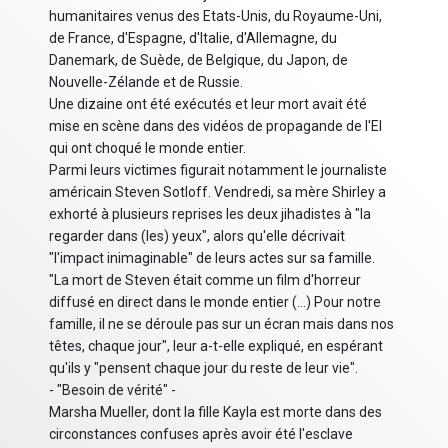
humanitaires venus des Etats-Unis, du Royaume-Uni,
de France, d'Espagne, d'Italie, d'Allemagne, du
Danemark, de Suède, de Belgique, du Japon, de
Nouvelle-Zélande et de Russie.
Une dizaine ont été exécutés et leur mort avait été
mise en scène dans des vidéos de propagande de l'EI
qui ont choqué le monde entier.
Parmi leurs victimes figurait notamment le journaliste
américain Steven Sotloff. Vendredi, sa mère Shirley a
exhorté à plusieurs reprises les deux jihadistes à "la
regarder dans (les) yeux", alors qu'elle décrivait
"l'impact inimaginable" de leurs actes sur sa famille.
"La mort de Steven était comme un film d'horreur
diffusé en direct dans le monde entier (...) Pour notre
famille, il ne se déroule pas sur un écran mais dans nos
têtes, chaque jour", leur a-t-elle expliqué, en espérant
qu'ils y "pensent chaque jour du reste de leur vie".
- "Besoin de vérité" -
Marsha Mueller, dont la fille Kayla est morte dans des
circonstances confuses après avoir été l'esclave