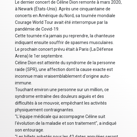
Le dernier concert de Céline Dion remonte à mars 2020,
à Newark (États-Unis). Après une cinquantaine de
concerts en Amérique du Nord, sa tournée mondiale
Courage World Tour avait été interrompue par la
pandémie de Covid-19.
Cette tournée n'a jamais pu reprendre, la chanteuse
indiquant ensuite souffrir de spasmes musculaires.
Le prochain concert prévu était à Paris (La Défense
Arena) le 1er septembre.
Céline Dion est atteinte du syndrome de la personne
raide (SPR), une affection dont la cause exacte est
inconnue mais vraisemblablement d'origine auto-
immune.
Touchant environ une personne sur un million, ce
syndrome entraîne des douleurs aiguës et des
difficultés à se mouvoir, empêchant les activités
physiquement contraignantes.
"L'équipe médicale qui accompagne Céline suit
l'évolution de la maladie et son traitement", a indiqué
son entourage.
"Les billets achetés pour les 42 dates annulées seront