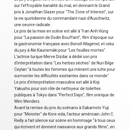
sur l'effroyable banalité du mal, en donnant le Grand
prix à Jonathan Glazer pour "The Zone of Interest", sur
la vie quotidienne du commandant nazi d'Auschwitz,
une oeuvre radicale.
Le prix de la mise en scène est allé à Tran Anh Hùng
pour "La passion de Dodin Bouffant", film d'époque sur
la gastronomie française avec Benoît Magimel, et celui
du jury à Aki Kaurismäki pour "Les feuilles mortes".
L'actrice turque Merve Dizdar a dédié son prix
d'interprétation dans "Les herbes sèches" de Nuri Bilge
Ceylan "à toutes les femmes qui mènent une lutte pour
surmonter les difficultés existantes dans ce monde".
Le prix d'interprétation masculine est allé à Koji
Yakusho pour son rôle de nettoyeur de toilettes
publiques à Tokyo dans "Perfect Days", film onirique de
Wim Wenders.
Avant la remise du prix du scénario à Sakamoto Yuji
pour "Monster" de Kore-eda, l'acteur américain John C.
Reilly a fait silence sur scène en hommage "à tous ceux
qui écrivent et donnent naissance aux grands films", en