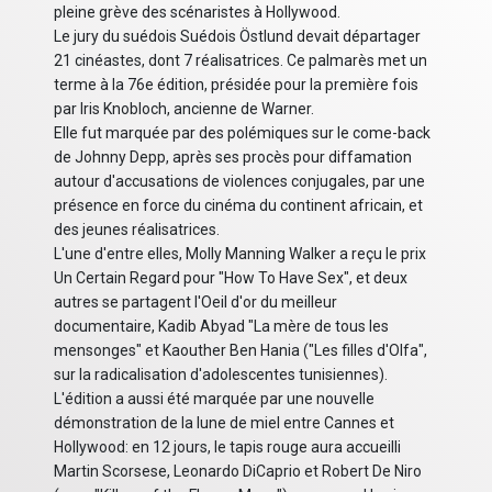
pleine grève des scénaristes à Hollywood.
Le jury du suédois Suédois Östlund devait départager
21 cinéastes, dont 7 réalisatrices. Ce palmarès met un
terme à la 76e édition, présidée pour la première fois
par Iris Knobloch, ancienne de Warner.
Elle fut marquée par des polémiques sur le come-back
de Johnny Depp, après ses procès pour diffamation
autour d'accusations de violences conjugales, par une
présence en force du cinéma du continent africain, et
des jeunes réalisatrices.
L'une d'entre elles, Molly Manning Walker a reçu le prix
Un Certain Regard pour "How To Have Sex", et deux
autres se partagent l'Oeil d'or du meilleur
documentaire, Kadib Abyad "La mère de tous les
mensonges" et Kaouther Ben Hania ("Les filles d'Olfa",
sur la radicalisation d'adolescentes tunisiennes).
L'édition a aussi été marquée par une nouvelle
démonstration de la lune de miel entre Cannes et
Hollywood: en 12 jours, le tapis rouge aura accueilli
Martin Scorsese, Leonardo DiCaprio et Robert De Niro