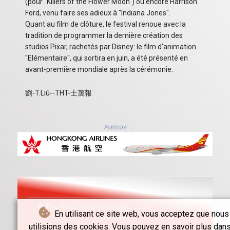
(pour "Killers of the Flower Moon") ou encore Harrison
Ford, venu faire ses adieux à "Indiana Jones".
Quant au film de clôture, le festival renoue avec la
tradition de programmer la dernière création des
studios Pixar, rachetés par Disney: le film d'animation
"Elémentaire", qui sortira en juin, a été présenté en
avant-première mondiale après la cérémonie.
劉-T.Liú--THT-士蔑報
Publicité
© The Hong Kong Telegraph - 2026 - Tous droits
En utilisant ce site web, vous acceptez que nous
réservés
utilisions des cookies. Vous pouvez en savoir plus dans