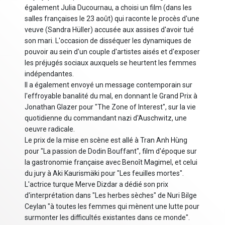
également Julia Ducournau, a choisi un film (dans les
salles françaises le 23 août) qui raconte le procès d'une
veuve (Sandra Hüller) accusée aux assises d'avoir tué
son mari. L'occasion de disséquer les dynamiques de
pouvoir au sein d'un couple d'artistes aisés et d'exposer
les préjugés sociaux auxquels se heurtent les femmes
indépendantes.
Il a également envoyé un message contemporain sur
l'effroyable banalité du mal, en donnant le Grand Prix à
Jonathan Glazer pour "The Zone of Interest", sur la vie
quotidienne du commandant nazi d'Auschwitz, une
oeuvre radicale.
Le prix de la mise en scène est allé à Tran Anh Hùng
pour "La passion de Dodin Bouffant", film d'époque sur
la gastronomie française avec Benoît Magimel, et celui
du jury à Aki Kaurismäki pour "Les feuilles mortes".
L'actrice turque Merve Dizdar a dédié son prix
d'interprétation dans "Les herbes sèches" de Nuri Bilge
Ceylan "à toutes les femmes qui mènent une lutte pour
surmonter les difficultés existantes dans ce monde".