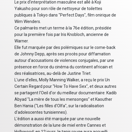
Le prix d'interprétation masculine est allé à Koji
Yakusho pour son rôle de nettoyeur de toilettes
publiques à Tokyo dans "Perfect Days", film onirique de
Wim Wenders.
Ce palmarès met un terme à la 76e édition, présidée
pour la première fois par Iris Knobloch, ancienne de
Warner.
Elle fut marquée par des polémiques sur le come-back
de Johnny Depp, après ses procès pour diffamation
autour d'accusations de violences conjugales, par une
présence en force du cinéma du continent africain et
des réalisatrices, au-delà de Justine Triet.
L'une d'elles, Molly Manning Walker, a reçu le prix Un
Certain Regard pour "How To Have Sex", et deux autres
se partagent l'Oeil d'or du meilleur documentaire: Kadib
Abyad "La mère de tous les mensonges" et Kaouther
Ben Hania ("Les filles d'Olfa", sur la radicalisation
d'adolescentes tunisiennes).
L'édition a aussi été marquée par une nouvelle
démonstration de la lune de miel entre Cannes et
Hollywood: en 12 jours, le tapis rouge aura accueilli