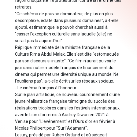
façon choquante" la protestation contre la réforme des
retraites.
"Ce schéma de pouvoir dominateur, de plus en plus
décomplexé, éclate dans plusieurs domaines", a-t-elle
ajouté, estimant que le pouvoir cherchait aussi à
"casser l'exception culturelle sans laquelle (elle) ne
serait pas là aujourd'hui".
Réplique immédiate de la ministre française de la
Culture Rima Abdul Malak. Elle s'est dite "estomaquée
par son discours si injuste": "Ce film n'aurait pu voir le
jour sans notre modèle français de financement du
cinéma qui permet une diversité unique au monde. Ne
l'oublions pas", a-t-elle écrit sur les réseaux sociaux.
- Le cinéma français à l'honneur -
Sur le plan artistique, ce nouveau couronnement d'une
jeune réalisatrice française témoigne du succès des
réalisations tricolores dans les festivals internationaux,
avec le Lion d'or remis à Audrey Diwan en 2021 à
Venise pour "L'événement" et l'Ours d'or en février à
Nicolas Philibert pour "Sur l'Adamant".
Le jury, présidé par Ruben Östlund et où siégeait