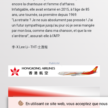
encore la chanteuse et femme d'affaires.
Infatigable, elle avait entamé en 2015, à l'âge de 85
ans, une tournée, sa première depuis 1969.
"La retraite ? Je ne suis absolument pas pressée ! J'ai
un futur sympathique jusqu'au jour où je serai mangée
par mon boa, comme dans ma chanson, et que la vie
s'arrêtera!", assurait-elle à l'AFP.
李-X.Lee Li--THT-士蔑報
Publicité
© The Hong Kong Telegraph - 2026 - Tous droits
En utilisant ce site web, vous acceptez que nous
réservés