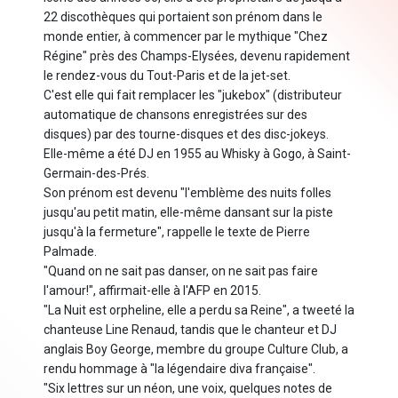
22 discothèques qui portaient son prénom dans le
monde entier, à commencer par le mythique "Chez
Régine" près des Champs-Elysées, devenu rapidement
le rendez-vous du Tout-Paris et de la jet-set.
C'est elle qui fait remplacer les "jukebox" (distributeur
automatique de chansons enregistrées sur des
disques) par des tourne-disques et des disc-jokeys.
Elle-même a été DJ en 1955 au Whisky à Gogo, à Saint-
Germain-des-Prés.
Son prénom est devenu "l'emblème des nuits folles
jusqu'au petit matin, elle-même dansant sur la piste
jusqu'à la fermeture", rappelle le texte de Pierre
Palmade.
"Quand on ne sait pas danser, on ne sait pas faire
l'amour!", affirmait-elle à l'AFP en 2015.
"La Nuit est orpheline, elle a perdu sa Reine", a tweeté la
chanteuse Line Renaud, tandis que le chanteur et DJ
anglais Boy George, membre du groupe Culture Club, a
rendu hommage à "la légendaire diva française".
"Six lettres sur un néon, une voix, quelques notes de