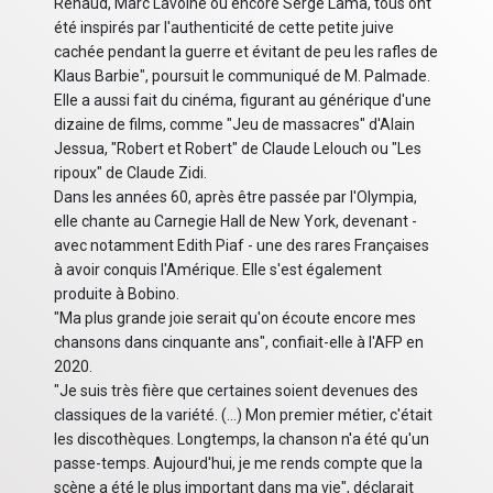
Renaud, Marc Lavoine ou encore Serge Lama, tous ont
été inspirés par l'authenticité de cette petite juive
cachée pendant la guerre et évitant de peu les rafles de
Klaus Barbie", poursuit le communiqué de M. Palmade.
Elle a aussi fait du cinéma, figurant au générique d'une
dizaine de films, comme "Jeu de massacres" d'Alain
Jessua, "Robert et Robert" de Claude Lelouch ou "Les
ripoux" de Claude Zidi.
Dans les années 60, après être passée par l'Olympia,
elle chante au Carnegie Hall de New York, devenant -
avec notamment Edith Piaf - une des rares Françaises
à avoir conquis l'Amérique. Elle s'est également
produite à Bobino.
"Ma plus grande joie serait qu'on écoute encore mes
chansons dans cinquante ans", confiait-elle à l'AFP en
2020.
"Je suis très fière que certaines soient devenues des
classiques de la variété. (...) Mon premier métier, c'était
les discothèques. Longtemps, la chanson n'a été qu'un
passe-temps. Aujourd'hui, je me rends compte que la
scène a été le plus important dans ma vie", déclarait