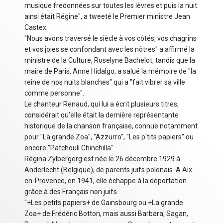
musique fredonnées sur toutes les lèvres et puis la nuit:
ainsi était Régine", a tweeté le Premier ministre Jean
Castex.
"Nous avons traversé le siècle à vos côtés, vos chagrins
et vos joies se confondant avec les nôtres" a affirmé la
ministre de la Culture, Roselyne Bachelot, tandis que la
maire de Paris, Anne Hidalgo, a salué la mémoire de "la
reine de nos nuits blanches" qui a "fait vibrer sa ville
comme personne".
Le chanteur Renaud, qui lui a écrit plusieurs titres,
considérait qu'elle était la dernière représentante
historique de la chanson française, connue notamment
pour "La grande Zoa", "Azzurro", "Les p'tits papiers" ou
encore "Patchouli Chinchilla".
Régina Zylbergerg est née le 26 décembre 1929 à
Anderlecht (Belgique), de parents juifs polonais. A Aix-
en-Provence, en 1941, elle échappe à la déportation
grâce à des Français non juifs.
"+Les petits papiers+ de Gainsbourg ou +La grande
Zoa+ de Frédéric Botton, mais aussi Barbara, Sagan,