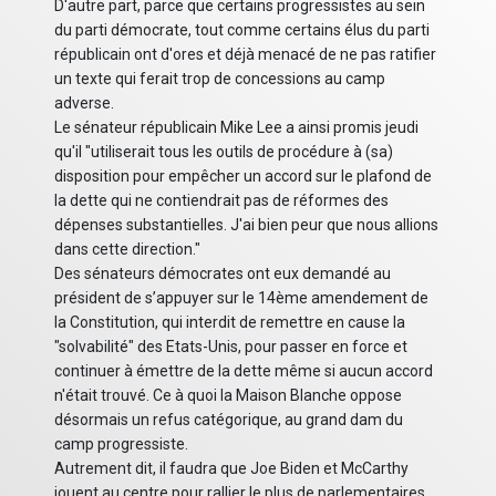
D'autre part, parce que certains progressistes au sein
du parti démocrate, tout comme certains élus du parti
républicain ont d'ores et déjà menacé de ne pas ratifier
un texte qui ferait trop de concessions au camp
adverse.
Le sénateur républicain Mike Lee a ainsi promis jeudi
qu'il "utiliserait tous les outils de procédure à (sa)
disposition pour empêcher un accord sur le plafond de
la dette qui ne contiendrait pas de réformes des
dépenses substantielles. J'ai bien peur que nous allions
dans cette direction."
Des sénateurs démocrates ont eux demandé au
président de s’appuyer sur le 14ème amendement de
la Constitution, qui interdit de remettre en cause la
"solvabilité" des Etats-Unis, pour passer en force et
continuer à émettre de la dette même si aucun accord
n'était trouvé. Ce à quoi la Maison Blanche oppose
désormais un refus catégorique, au grand dam du
camp progressiste.
Autrement dit, il faudra que Joe Biden et McCarthy
jouent au centre pour rallier le plus de parlementaires