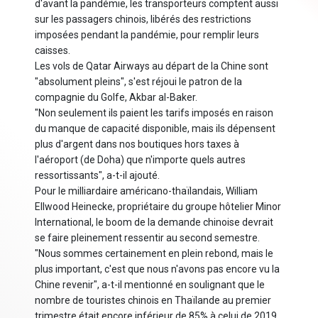
d'avant la pandémie, les transporteurs comptent aussi
sur les passagers chinois, libérés des restrictions
imposées pendant la pandémie, pour remplir leurs
caisses.
Les vols de Qatar Airways au départ de la Chine sont
"absolument pleins", s'est réjoui le patron de la
compagnie du Golfe, Akbar al-Baker.
"Non seulement ils paient les tarifs imposés en raison
du manque de capacité disponible, mais ils dépensent
plus d'argent dans nos boutiques hors taxes à
l'aéroport (de Doha) que n'importe quels autres
ressortissants", a-t-il ajouté.
Pour le milliardaire américano-thaïlandais, William
Ellwood Heinecke, propriétaire du groupe hôtelier Minor
International, le boom de la demande chinoise devrait
se faire pleinement ressentir au second semestre.
"Nous sommes certainement en plein rebond, mais le
plus important, c'est que nous n'avons pas encore vu la
Chine revenir", a-t-il mentionné en soulignant que le
nombre de touristes chinois en Thaïlande au premier
trimestre était encore inférieur de 85% à celui de 2019.