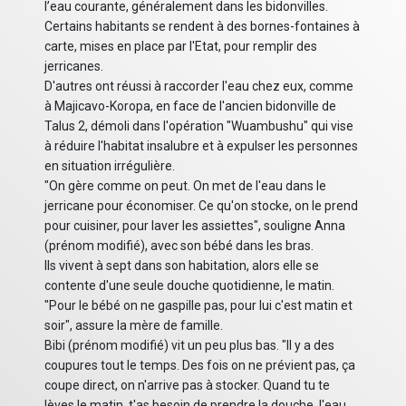
l’eau courante, généralement dans les bidonvilles.
Certains habitants se rendent à des bornes-fontaines à
carte, mises en place par l'Etat, pour remplir des
jerricanes.
D'autres ont réussi à raccorder l'eau chez eux, comme
à Majicavo-Koropa, en face de l'ancien bidonville de
Talus 2, démoli dans l'opération "Wuambushu" qui vise
à réduire l'habitat insalubre et à expulser les personnes
en situation irrégulière.
"On gère comme on peut. On met de l'eau dans le
jerricane pour économiser. Ce qu'on stocke, on le prend
pour cuisiner, pour laver les assiettes", souligne Anna
(prénom modifié), avec son bébé dans les bras.
Ils vivent à sept dans son habitation, alors elle se
contente d'une seule douche quotidienne, le matin.
"Pour le bébé on ne gaspille pas, pour lui c'est matin et
soir", assure la mère de famille.
Bibi (prénom modifié) vit un peu plus bas. "Il y a des
coupures tout le temps. Des fois on ne prévient pas, ça
coupe direct, on n'arrive pas à stocker. Quand tu te
lèves le matin, t'as besoin de prendre la douche, l'eau