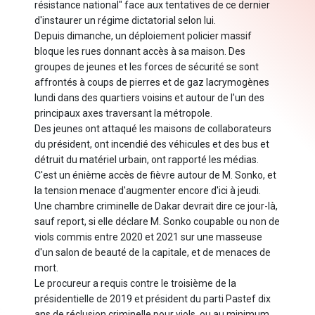
résistance national" face aux tentatives de ce dernier
d'instaurer un régime dictatorial selon lui.
Depuis dimanche, un déploiement policier massif
bloque les rues donnant accès à sa maison. Des
groupes de jeunes et les forces de sécurité se sont
affrontés à coups de pierres et de gaz lacrymogènes
lundi dans des quartiers voisins et autour de l'un des
principaux axes traversant la métropole.
Des jeunes ont attaqué les maisons de collaborateurs
du président, ont incendié des véhicules et des bus et
détruit du matériel urbain, ont rapporté les médias.
C'est un énième accès de fièvre autour de M. Sonko, et
la tension menace d'augmenter encore d'ici à jeudi.
Une chambre criminelle de Dakar devrait dire ce jour-là,
sauf report, si elle déclare M. Sonko coupable ou non de
viols commis entre 2020 et 2021 sur une masseuse
d'un salon de beauté de la capitale, et de menaces de
mort.
Le procureur a requis contre le troisième de la
présidentielle de 2019 et président du parti Pastef dix
ans de réclusion criminelle pour viols, ou au minimum