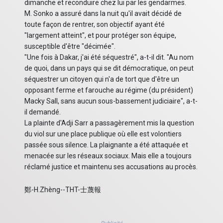
dimanche et reconduire chez lui par les gendarmes.
M. Sonko a assuré dans la nuit qu'il avait décidé de
toute façon de rentrer, son objectif ayant été
"largement atteint", et pour protéger son équipe,
susceptible d'être "décimée".
"Une fois à Dakar, j'ai été séquestré", a-t-il dit. "Au nom
de quoi, dans un pays qui se dit démocratique, on peut
séquestrer un citoyen qui n'a de tort que d'être un
opposant ferme et farouche au régime (du président)
Macky Sall, sans aucun sous-bassement judiciaire", a-t-
il demandé.
La plainte d'Adji Sarr a passagèrement mis la question
du viol sur une place publique où elle est volontiers
passée sous silence. La plaignante a été attaquée et
menacée sur les réseaux sociaux. Mais elle a toujours
réclamé justice et maintenu ses accusations au procès.
鄭-H.Zhèng--THT-士蔑報