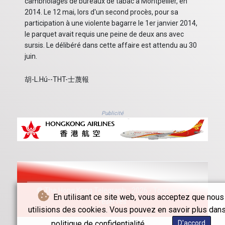
cambriolages de bureaux de tabac à Montpellier, en
2014. Le 12 mai, lors d'un second procès, pour sa
participation à une violente bagarre le 1er janvier 2014,
le parquet avait requis une peine de deux ans avec
sursis. Le délibéré dans cette affaire est attendu au 30
juin.
胡-L.Hú--THT-士蔑報
Publicité
© The Hong Kong Telegraph - 2026 - Tous droits
En utilisant ce site web, vous acceptez que nous
réservés
utilisions des cookies. Vous pouvez en savoir plus dans
politique de confidentialité.
D'accord