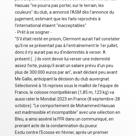
Haouas "ne pourra pas porter, sur le terrain, les
couleurs" du club, a annoncé l'ASM dès l'annonce du
jugement, estimant que les faits reprochés à
l'international étaient "inacceptables".
- Prêt à se soigner -
"S'il était resté en prison, Clermont aurait fait constater
qu'il ne se présentait pas à l'entraînement le 1er juillet,
donc il n'y aurait pas eu d'indemnités à verser. A
présent (...) ils vont devoir lui verser une indemnité
assez forte, puisqu'il avait un salaire prévu d'un peu
plus de 300.000 euros par an", avait déclaré peu avant
Me Gallix, anticipant la décision du club auvergnat.
Sélectionné à 16 reprises sous le maillot de l'équipe de
France, le colosse montpelliérain (1,85 m, 123 kg) va
aussi rater le Mondial-2023 en France (8 septembre-28
octobre). "Le comportement de Mohammed Haouas
est inadmissible et incompatible" avec une sélection en
Bleu, a ainsi asséné la FFR dans un communiqué, en
prenant acte de la condamnation du joueur.
Exclu contre l'Ecosse en février, après un premier