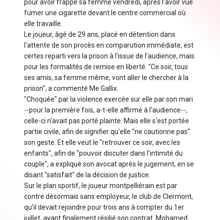
pour avoir frappé sa femme vendredi, après l'avoir vue
fumer une cigarette devant le centre commercial où
elle travaille.
Le joueur, âgé de 29 ans, placé en détention dans
l'attente de son procès en comparution immédiate, est
certes reparti vers la prison à l'issue de l'audience, mais
pour les formalités de remise en liberté. "Ce soir, tous
ses amis, sa femme même, vont aller le chercher à la
prison", a commenté Me Gallix.
"Choquée" par la violence exercée sur elle par son mari
--pour la première fois, a-t-elle affirmé à l'audience--,
celle-ci n'avait pas porté plainte. Mais elle s'est portée
partie civile, afin de signifier qu'elle "ne cautionne pas"
son geste. Et elle veut le "retrouver ce soir, avec les
enfants", afin de "pouvoir discuter dans l'intimité du
couple", a expliqué son avocat après le jugement, en se
disant "satisfait" de la décision de justice.
Sur le plan sportif, le joueur montpelliérain est par
contre désormais sans employeur, le club de Clermont,
qu'il devait rejoindre pour trois ans à compter du 1er
juillet, ayant finalement résilié son contrat. Mohamed