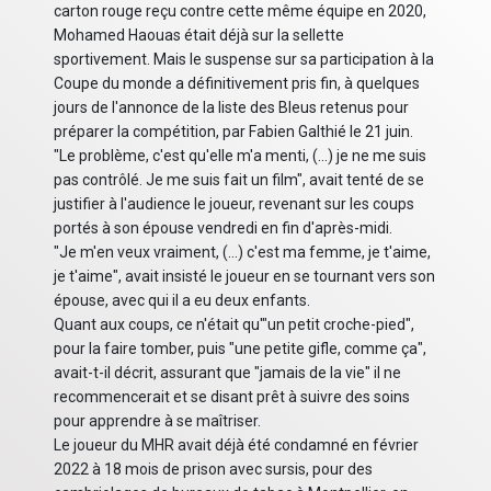
carton rouge reçu contre cette même équipe en 2020,
Mohamed Haouas était déjà sur la sellette
sportivement. Mais le suspense sur sa participation à la
Coupe du monde a définitivement pris fin, à quelques
jours de l'annonce de la liste des Bleus retenus pour
préparer la compétition, par Fabien Galthié le 21 juin.
"Le problème, c'est qu'elle m'a menti, (...) je ne me suis
pas contrôlé. Je me suis fait un film", avait tenté de se
justifier à l'audience le joueur, revenant sur les coups
portés à son épouse vendredi en fin d'après-midi.
"Je m'en veux vraiment, (...) c'est ma femme, je t'aime,
je t'aime", avait insisté le joueur en se tournant vers son
épouse, avec qui il a eu deux enfants.
Quant aux coups, ce n'était qu'"un petit croche-pied",
pour la faire tomber, puis "une petite gifle, comme ça",
avait-t-il décrit, assurant que "jamais de la vie" il ne
recommencerait et se disant prêt à suivre des soins
pour apprendre à se maîtriser.
Le joueur du MHR avait déjà été condamné en février
2022 à 18 mois de prison avec sursis, pour des