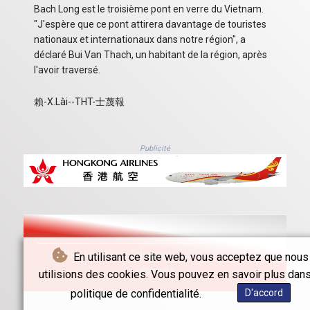
Bach Long est le troisième pont en verre du Vietnam.
"J'espère que ce pont attirera davantage de touristes
nationaux et internationaux dans notre région", a
déclaré Bui Van Thach, un habitant de la région, après
l'avoir traversé.
賴-X.Lài--THT-士蔑報
Publicité
© The Hong Kong Telegraph - 2026 - Tous droits
En utilisant ce site web, vous acceptez que nous
réservés
utilisions des cookies. Vous pouvez en savoir plus dans
politique de confidentialité.
D'accord