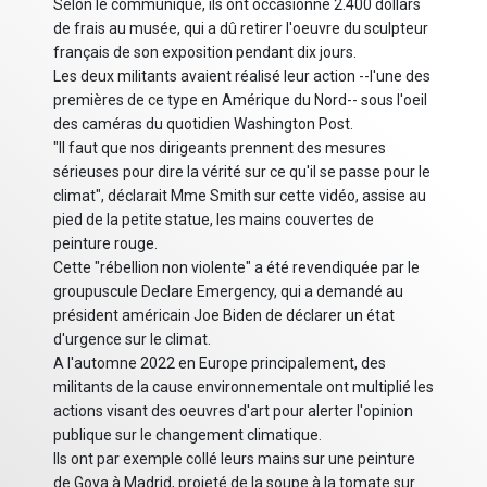
Selon le communiqué, ils ont occasionné 2.400 dollars
de frais au musée, qui a dû retirer l'oeuvre du sculpteur
français de son exposition pendant dix jours.
Les deux militants avaient réalisé leur action --l'une des
premières de ce type en Amérique du Nord-- sous l'oeil
des caméras du quotidien Washington Post.
"Il faut que nos dirigeants prennent des mesures
sérieuses pour dire la vérité sur ce qu'il se passe pour le
climat", déclarait Mme Smith sur cette vidéo, assise au
pied de la petite statue, les mains couvertes de
peinture rouge.
Cette "rébellion non violente" a été revendiquée par le
groupuscule Declare Emergency, qui a demandé au
président américain Joe Biden de déclarer un état
d'urgence sur le climat.
A l'automne 2022 en Europe principalement, des
militants de la cause environnementale ont multiplié les
actions visant des oeuvres d'art pour alerter l'opinion
publique sur le changement climatique.
Ils ont par exemple collé leurs mains sur une peinture
de Goya à Madrid, projeté de la soupe à la tomate sur