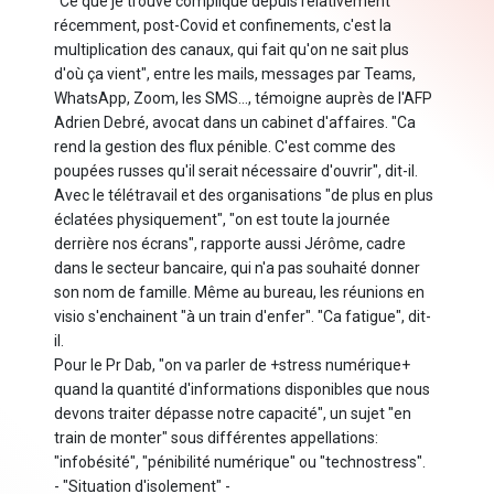
"Ce que je trouve compliqué depuis relativement
récemment, post-Covid et confinements, c'est la
multiplication des canaux, qui fait qu'on ne sait plus
d'où ça vient", entre les mails, messages par Teams,
WhatsApp, Zoom, les SMS..., témoigne auprès de l'AFP
Adrien Debré, avocat dans un cabinet d'affaires. "Ca
rend la gestion des flux pénible. C'est comme des
poupées russes qu'il serait nécessaire d'ouvrir", dit-il.
Avec le télétravail et des organisations "de plus en plus
éclatées physiquement", "on est toute la journée
derrière nos écrans", rapporte aussi Jérôme, cadre
dans le secteur bancaire, qui n'a pas souhaité donner
son nom de famille. Même au bureau, les réunions en
visio s'enchainent "à un train d'enfer". "Ca fatigue", dit-
il.
Pour le Pr Dab, "on va parler de +stress numérique+
quand la quantité d'informations disponibles que nous
devons traiter dépasse notre capacité", un sujet "en
train de monter" sous différentes appellations:
"infobésité", "pénibilité numérique" ou "technostress".
- "Situation d'isolement" -