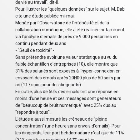
de vie au travail", dit-il.
Pour illustrer les "quelques données" sur le sujet, M. Dab
cite une étude publiée mi-mai.
Menée par l'Observatoire de l'infobésité et de la
collaboration numérique, elle a été réalisée notamment
via l'analyse d'emails de près de 9.000 personnes en
continu pendant deux ans.
- "Seuil de toxicité" -
Sans prétendre avoir une valeur statistique au vu du
faible échantillon d'entreprises (10), elle montre que
31% des salariés sont exposés à l'hyper-connexion en
envoyant des emails après 20H00 plus de 50 soirs par
an (117 soirs pour des dirigeants).
En outre, plus de 50% des emails ont une réponse en
moins d'une heure et ces messages sont générateurs
de "beaucoup de bruit numérique" avec 25% dus au
"répondre à tous".
L'étude a aussi mesuré les créneaux de "pleine
concentration" (une heure sans envois d'emails). Pour
les dirigeants, leur part hebdomadaire n'est que de 11%
(24% pour les managers et 42% pour les