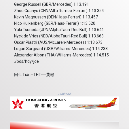
George Russell (GBR/Mercedes) 1:13.191
Zhou Guanyu (CHN/Alfa Romeo-Ferrari ) 1:13.354
Kevin Magnussen (DEN/Haas-Ferrari) 1:13.457
Nico Hülkenberg (GER/Haas-Ferrari) 1:13.520
Yuki Tsunoda (JPN/AlphaTauri-Red Bull) 1:13.641
Nyck de Vries (NED/AlphaTauri-Red Bull) 1:13.663
Oscar Piastri (AUS/McLaren-Mercedes) 1:13.673
Logan Sargeant (USA/Williams-Mercedes) 1:14.238
Alexander Albon (THA/Williams-Mercedes) 1:14.515
./bds/hdy/jde
田-L.Tián--THT-士蔑報
Publicité