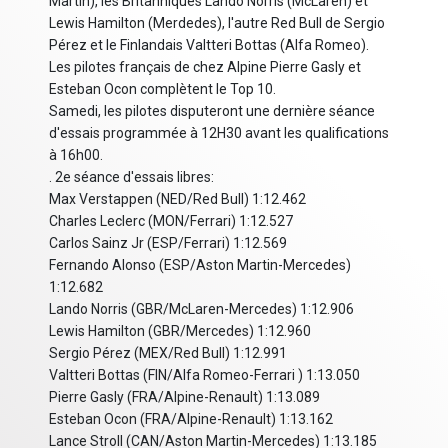
Martin), les Britanniques Lando Norris (McLaren) et
Lewis Hamilton (Merdedes), l'autre Red Bull de Sergio
Pérez et le Finlandais Valtteri Bottas (Alfa Romeo).
Les pilotes français de chez Alpine Pierre Gasly et
Esteban Ocon complètent le Top 10.
Samedi, les pilotes disputeront une dernière séance
d'essais programmée à 12H30 avant les qualifications
à 16h00.
. 2e séance d'essais libres:
Max Verstappen (NED/Red Bull) 1:12.462
Charles Leclerc (MON/Ferrari) 1:12.527
Carlos Sainz Jr (ESP/Ferrari) 1:12.569
Fernando Alonso (ESP/Aston Martin-Mercedes)
1:12.682
Lando Norris (GBR/McLaren-Mercedes) 1:12.906
Lewis Hamilton (GBR/Mercedes) 1:12.960
Sergio Pérez (MEX/Red Bull) 1:12.991
Valtteri Bottas (FIN/Alfa Romeo-Ferrari ) 1:13.050
Pierre Gasly (FRA/Alpine-Renault) 1:13.089
Esteban Ocon (FRA/Alpine-Renault) 1:13.162
Lance Stroll (CAN/Aston Martin-Mercedes) 1:13.185