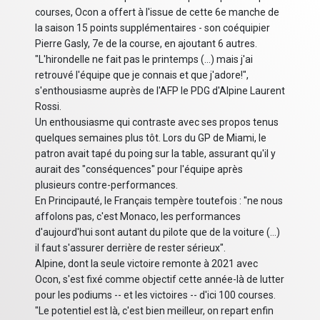
courses, Ocon a offert à l'issue de cette 6e manche de
la saison 15 points supplémentaires - son coéquipier
Pierre Gasly, 7e de la course, en ajoutant 6 autres.
"L'hirondelle ne fait pas le printemps (...) mais j'ai
retrouvé l'équipe que je connais et que j'adore!",
s'enthousiasme auprès de l'AFP le PDG d'Alpine Laurent
Rossi.
Un enthousiasme qui contraste avec ses propos tenus
quelques semaines plus tôt. Lors du GP de Miami, le
patron avait tapé du poing sur la table, assurant qu'il y
aurait des "conséquences" pour l'équipe après
plusieurs contre-performances.
En Principauté, le Français tempère toutefois : "ne nous
affolons pas, c'est Monaco, les performances
d'aujourd'hui sont autant du pilote que de la voiture (...)
il faut s'assurer derrière de rester sérieux".
Alpine, dont la seule victoire remonte à 2021 avec
Ocon, s'est fixé comme objectif cette année-là de lutter
pour les podiums -- et les victoires -- d'ici 100 courses.
"Le potentiel est là, c'est bien meilleur, on repart enfin