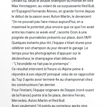
Devant lui, seuls le double champion du monde en titre
Max Verstappen, au volant de sa surpuissante Red Bull,
et l'Espagnol Fernando Alonso, en grande forme depuis
le début de la saison avec Aston Martin, le devancent.
"On ne pouvait pas faire mieux aujourd'hui, on a
maximisé le potentiel, plus encore que ce que l'on avait
entre les mains ce week-end", raconte Ocon à une
poignée de journalistes présents sur place, dont l'AFP.
Quelques instants plus tôt, l'équipe s'était réunie pour
célébrer son champion du jour devant le garage. Le
temps pour les photographes d'appuyer sur le
déclencheur, le champagne était débouché.
- "L'hirondelle ne fait pas le printemps" -
Ce résultat intervient à l'heure où Alpine peine à
répondre à son objectif principal: celui de se rapprocher
du Top 3 après avoir terminé 4e au championnat chez
les constructeurs l'an dernier.
Pour l'instant, l'équipe originaire de Dieppe (nord-ouest
de la France) pointe à la 5e place, derrière Ferrari,
Mercedes, Aston Martin et Red Bull.
Avec seulement 14 points au compteur après cinq