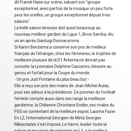
dit Franck Haise sur scène, saluant son "groupe
exceptionnel, avec parfois de la musique un peu forte
pour les oreilles, un groupe exceptionnel depuis trois
saisons".
La belle saison lensoise doit aussi beaucoup au
nouveau meilleur gardien de Ligue 1, Brice Samba, élu
un an après Gianluigi Donnarumma.
Si Karim Benzema a conservé son prix de meilleur
français de l'étranger, chez les féminines, le trophée de
meilleure joueuse de la D1 Arkema ne devrait pas
consoler la Lyonnaise Delphine Cascarino, blessée au
genou et forfait pour la Coupe du monde.
- Un prix Just Fontaine du plus beau but -
Elle a reçu son prix des mains de Jean-Michel Aulas,
pour ses adieux à la présidence. Ce pionnier du football
féminin compte aussi dans ses rangs la meilleure
gardienne, la Chilienne Christiane Endler, ses rivales du
PSG se contentant de la meilleure espoir, Laurina Fazer.
En L2, l'international Géorgien de Metz Georges
Mikautadze s'est imposé, Le Havre, leader toute la
saison et en passe de remonter en L1, a le meilleur