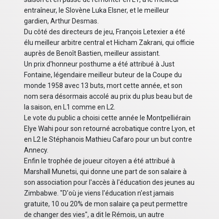
entraîneur, le Slovène Luka Elsner, et le meilleur
gardien, Arthur Desmas.
Du côté des directeurs de jeu, François Letexier a été
élu meilleur arbitre central et Hicham Zakrani, qui officie
auprès de Benoît Bastien, meilleur assistant.
Un prix d'honneur posthume a été attribué à Just
Fontaine, légendaire meilleur buteur de la Coupe du
monde 1958 avec 13 buts, mort cette année, et son
nom sera désormais accolé au prix du plus beau but de
la saison, en L1 comme en L2.
Le vote du public a choisi cette année le Montpelliérain
Elye Wahi pour son retourné acrobatique contre Lyon, et
en L2 le Stéphanois Mathieu Cafaro pour un but contre
Annecy.
Enfin le trophée de joueur citoyen a été attribué à
Marshall Munetsi, qui donne une part de son salaire à
son association pour l'accès à l'éducation des jeunes au
Zimbabwe. "D'où je viens l'éducation n'est jamais
gratuite, 10 ou 20% de mon salaire ça peut permettre
de changer des vies", a dit le Rémois, un autre