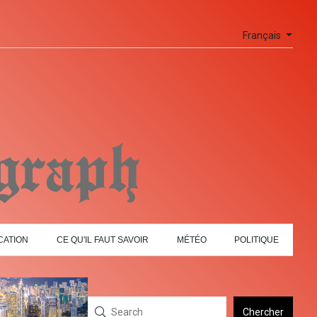
Français
CATION
CE QU'IL FAUT SAVOIR
MÉTÉO
POLITIQUE
Chercher