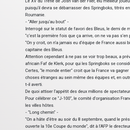
Le XV du Trèfle de Josh van der Flier, élu meilleur joue
puisqu'il devra se débarrasser des Springboks, titrés e
Roumanie.
- "Aller jusqu'au bout" -
Interrogé sur le statut de favori des Bleus, le demi de m
"c'est la première fois que ça arrive, on ne va pas s'en p
"On y croit, on n'a jamais eu d'équipe de France aussi bie
capitaine des Bleus.
Attention cependant à ne pas se voir trop beaux, a pré
africain Faf de Klerk, pour qui les Springboks se cons
Certes, "le monde entier" croit que la France va gagn
choses étranges au sein même des équipes et, en outre,
t-il averti.
De quoi attiser l'appétit des deux millions de spectateu
Pour célébrer ce "J-100", le comité d'organisation Fr
les villes hôtes.
- "Long chemin" -
"On a hâte d'être au soir du 8 septembre, quand le prés
ouverte la 10e Coupe du monde", dit à l'AFP le directeur