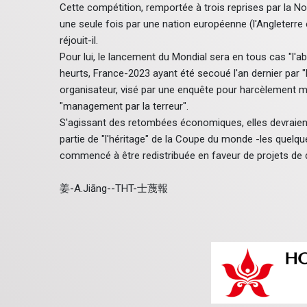
Cette compétition, remportée à trois reprises par la Nou
une seule fois par une nation européenne (l'Angleterre e
réjouit-il.
Pour lui, le lancement du Mondial sera en tous cas "l'a
heurts, France-2023 ayant été secoué l'an dernier par "
organisateur, visé par une enquête pour harcèlement moral
"management par la terreur".
S'agissant des retombées économiques, elles devraient
partie de "l'héritage" de la Coupe du monde -les quelqu
commencé à être redistribuée en faveur de projets de 
姜-A.Jiāng--THT-士蔑報