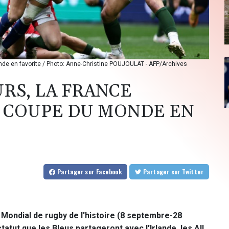
nde en favorite / Photo: Anne-Christine POUJOULAT - AFP/Archives
URS, LA FRANCE
E COUPE DU MONDE EN
Partager
sur Facebook
Partager
sur Twitter
e Mondial de rugby de l'histoire (8 septembre-28
tatut que les Bleus partageront avec l'Irlande, les All