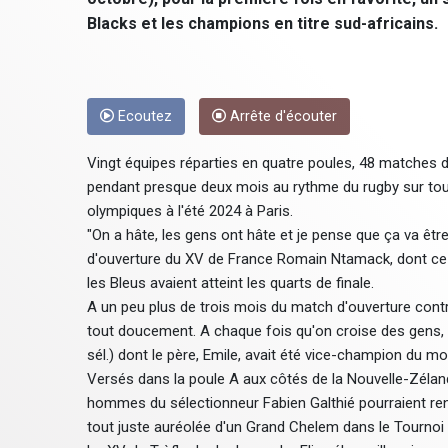
Blacks et les champions en titre sud-africains.
Ecoutez
Arrête d'écouter
Vingt équipes réparties en quatre poules, 48 matches di
pendant presque deux mois au rythme du rugby sur tout s
olympiques à l'été 2024 à Paris.
"On a hâte, les gens ont hâte et je pense que ça va êtr
d'ouverture du XV de France Romain Ntamack, dont ce 
les Bleus avaient atteint les quarts de finale.
A un peu plus de trois mois du match d'ouverture contr
tout doucement. A chaque fois qu'on croise des gens, il
sél.) dont le père, Emile, avait été vice-champion du m
Versés dans la poule A aux côtés de la Nouvelle-Zélande,
hommes du sélectionneur Fabien Galthié pourraient renc
tout juste auréolée d'un Grand Chelem dans le Tournoi 