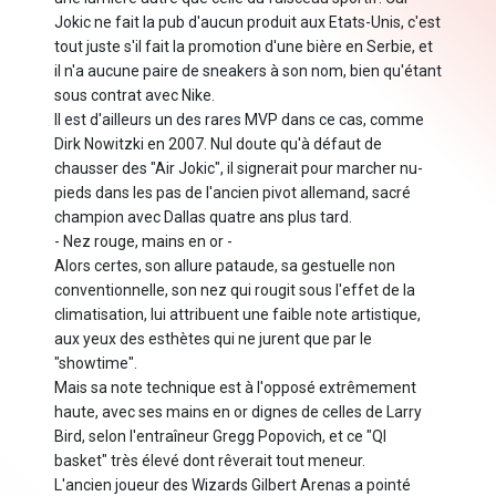
Jokic ne fait la pub d'aucun produit aux Etats-Unis, c'est
tout juste s'il fait la promotion d'une bière en Serbie, et
il n'a aucune paire de sneakers à son nom, bien qu'étant
sous contrat avec Nike.
Il est d'ailleurs un des rares MVP dans ce cas, comme
Dirk Nowitzki en 2007. Nul doute qu'à défaut de
chausser des "Air Jokic", il signerait pour marcher nu-
pieds dans les pas de l'ancien pivot allemand, sacré
champion avec Dallas quatre ans plus tard.
- Nez rouge, mains en or -
Alors certes, son allure pataude, sa gestuelle non
conventionnelle, son nez qui rougit sous l'effet de la
climatisation, lui attribuent une faible note artistique,
aux yeux des esthètes qui ne jurent que par le
"showtime".
Mais sa note technique est à l'opposé extrêmement
haute, avec ses mains en or dignes de celles de Larry
Bird, selon l'entraîneur Gregg Popovich, et ce "QI
basket" très élevé dont rêverait tout meneur.
L'ancien joueur des Wizards Gilbert Arenas a pointé