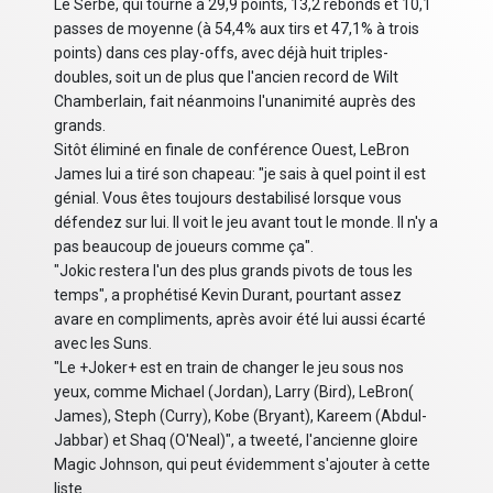
Le Serbe, qui tourne à 29,9 points, 13,2 rebonds et 10,1
passes de moyenne (à 54,4% aux tirs et 47,1% à trois
points) dans ces play-offs, avec déjà huit triples-
doubles, soit un de plus que l'ancien record de Wilt
Chamberlain, fait néanmoins l'unanimité auprès des
grands.
Sitôt éliminé en finale de conférence Ouest, LeBron
James lui a tiré son chapeau: "je sais à quel point il est
génial. Vous êtes toujours destabilisé lorsque vous
défendez sur lui. Il voit le jeu avant tout le monde. Il n'y a
pas beaucoup de joueurs comme ça".
"Jokic restera l'un des plus grands pivots de tous les
temps", a prophétisé Kevin Durant, pourtant assez
avare en compliments, après avoir été lui aussi écarté
avec les Suns.
"Le +Joker+ est en train de changer le jeu sous nos
yeux, comme Michael (Jordan), Larry (Bird), LeBron(
James), Steph (Curry), Kobe (Bryant), Kareem (Abdul-
Jabbar) et Shaq (O'Neal)", a tweeté, l'ancienne gloire
Magic Johnson, qui peut évidemment s'ajouter à cette
liste.