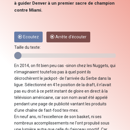
à guider Denver à un premier sacre de champion
contre Miami.
Ecoutez
Arrête d'écouter
Taille du texte:
En 2014, on fit bien peu cas -sinon chez les Nuggets, qui
n'imaginaient toutefois pas à quel point ils
décrochèrent le jackpot- de l'arrivée du Serbe dans la
ligue. Sélectionné en 41e position de la draft, il n'avait
pas eu droit à ce petit instant de gloire en direct à la
télévision américaine, car son nom avait été appelé
pendant une page de publicité vantant les produits
d'une chaîne de fast-food tex-mex.
En neuf ans, ni l'excellence de son basket, ni ses
nombreux accomplissements ne l'ont propulsé sous
une lumière autre que celle du faisceau sportif. Car