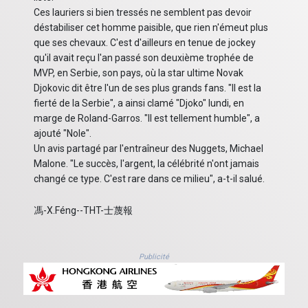
Ces lauriers si bien tressés ne semblent pas devoir
déstabiliser cet homme paisible, que rien n'émeut plus
que ses chevaux. C'est d'ailleurs en tenue de jockey
qu'il avait reçu l'an passé son deuxième trophée de
MVP, en Serbie, son pays, où la star ultime Novak
Djokovic dit être l'un de ses plus grands fans. "Il est la
fierté de la Serbie", a ainsi clamé "Djoko" lundi, en
marge de Roland-Garros. "Il est tellement humble", a
ajouté "Nole".
Un avis partagé par l'entraîneur des Nuggets, Michael
Malone. "Le succès, l'argent, la célébrité n'ont jamais
changé ce type. C'est rare dans ce milieu", a-t-il salué.
馮-X.Féng--THT-士蔑報
Publicité