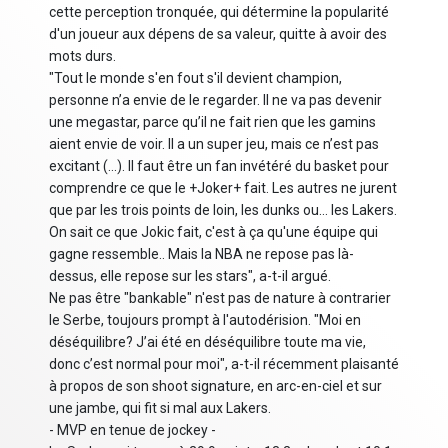
cette perception tronquée, qui détermine la popularité
d'un joueur aux dépens de sa valeur, quitte à avoir des
mots durs.
"Tout le monde s'en fout s'il devient champion,
personne n’a envie de le regarder. Il ne va pas devenir
une megastar, parce qu’il ne fait rien que les gamins
aient envie de voir. Il a un super jeu, mais ce n’est pas
excitant (...). Il faut être un fan invétéré du basket pour
comprendre ce que le +Joker+ fait. Les autres ne jurent
que par les trois points de loin, les dunks ou... les Lakers.
On sait ce que Jokic fait, c'est à ça qu'une équipe qui
gagne ressemble.. Mais la NBA ne repose pas là-
dessus, elle repose sur les stars", a-t-il argué.
Ne pas être "bankable" n'est pas de nature à contrarier
le Serbe, toujours prompt à l'autodérision. "Moi en
déséquilibre? J’ai été en déséquilibre toute ma vie,
donc c’est normal pour moi", a-t-il récemment plaisanté
à propos de son shoot signature, en arc-en-ciel et sur
une jambe, qui fit si mal aux Lakers.
- MVP en tenue de jockey -