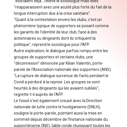
"existaient déjà", relève le sociologue mais elles
"réapparaissent avec une acuité plus forte du fait de la
longue interruption due à la crise sanitaire".
"Quant à la contestation envers les clubs, c'est un
phénomène typique de supporters se posant comme
les garants de l'identité de leur club, face à des
actionnaires ou dirigeants dont ils critiquent la
politique", reprend le sociologue pour l'AFP.
Autre explication, le dialogue parfois rompu entre les
groupes de supporters et certains clubs, une
"déconnexion" dénoncée par Kilian Valentin, porte-
parole de l'Association nationale des supporters (ANS).
"La rupture de dialogue survenue de facto pendant le
Covid a perduré à la reprise. Les groupes se sont
heurtés à des dirigeants qui les avaient oubliés",
regrette-t-il auprès de l'AFP.
Le fossé s'est également creusé avec la Direction
nationale de lutte contre le hooliganisme (DNLH),
souligne le porte-parole, pointant aussi la mise en
sommeil depuis décembre de l'Instance nationale du
supportérisme (INS), table ronde réunissant toutes les