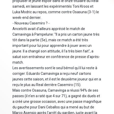
propulser le jeune espoir dans le onze titulaire du Real
samedi, en laissant les expérimentés Toni Kroos et
Luka Modric au repos, comme contre Osasuna (3-1) le
week-end dernier.
- Nouveau Casemiro ? -
Ancelotti avait d'ailleurs apprécié le match de
Camavinga à Pampelune: "Il a pris un carton jaune très
tôt dans la partie (5e), mais ce match a été très
important pour lui pour apprendre à jouer avec un
jaune. Il a changé son attitude, il l'a très bien fait", a
salué son entraîneur en conférence de presse d'après-
match.
Les avertissements sont le seul bémol qu'il lui reste à
corriger: Eduardo Camavinga a reçu neuf cartons
jaunes cette saison, et il est le deuxième joueur qui en a
reçu le plus au Real derrière Casemiro (15).
Mais contre Osasuna, Camavinga a réussi 94% de ses
passes (il n'en a raté que 4 sur 71), a gagné dix duels et
a créé une grosse occasion, avec une passe magnifique
du gauche pour Dani Ceballos qui a mené au but de
Marco Asensio après l'arrêt du gardien, juste avant la