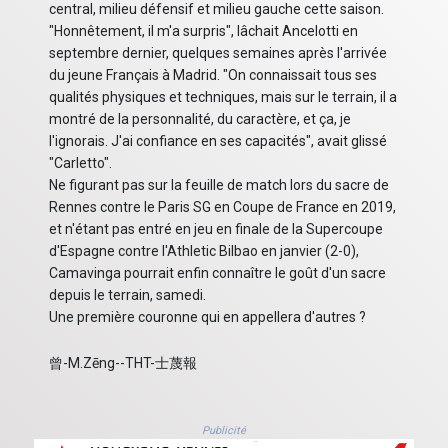
central, milieu défensif et milieu gauche cette saison.
"Honnêtement, il m'a surpris", lâchait Ancelotti en
septembre dernier, quelques semaines après l'arrivée
du jeune Français à Madrid. "On connaissait tous ses
qualités physiques et techniques, mais sur le terrain, il a
montré de la personnalité, du caractère, et ça, je
l'ignorais. J'ai confiance en ses capacités", avait glissé
"Carletto".
Ne figurant pas sur la feuille de match lors du sacre de
Rennes contre le Paris SG en Coupe de France en 2019,
et n'étant pas entré en jeu en finale de la Supercoupe
d'Espagne contre l'Athletic Bilbao en janvier (2-0),
Camavinga pourrait enfin connaître le goût d'un sacre
depuis le terrain, samedi.
Une première couronne qui en appellera d'autres ?
曾-M.Zēng--THT-士蔑報
Publicité