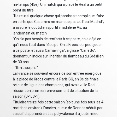
mi-temps (45e). Un match qui a placé le Real à un petit
point du titre.
"Il a réussi quelque chose qui paraissait compliqué: faire
en sorte que Casemiro ne manque pas au Real Madrid",
a assuré le quotidien sportif madrilène As, au
lendemain du match.
"On n'a pas besoin de renforts à ce poste, on a déjà ce
qu'il nous faut dans l'équipe. On a Kroos, qui peut jouer
à ce poste, et aussi Camavinga", a glissé "Carletto",
donnant un indice sur l'héritier du flambeau du Brésilien
de 30 ans.
- "Il m'a surpris" -
La France se souvient encore de son entrée énergique
à la place de Kroos contre le Paris SG, en 8e de finale
retour de Ligue des champions, qui avait vu le Real
réussir son premier renversement de situation de la
saison (0-1, 3-1).
Titulaire treize fois cette saison (soit une fois tous les 4
matches environ), l'ancien joueur de Rennes séduit par
sa soif d'apprendre et sa polyvalence: il a joué milieu