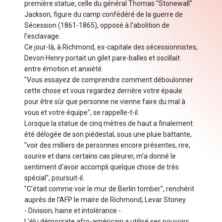
première statue, celle du général Thomas "Stonewall"
Jackson, figure du camp confédéré de la guerre de
Sécession (1861-1865), opposé à l'abolition de
l'esclavage.
Ce jour-là, à Richmond, ex-capitale des sécessionnistes,
Devon Henry portait un gilet pare-balles et oscillait
entre émotion et anxiété.
"Vous essayez de comprendre comment déboulonner
cette chose et vous regardez derrière votre épaule
pour être sûr que personne ne vienne faire du mal à
vous et votre équipe", se rappelle-t-il.
Lorsque la statue de cinq mètres de haut a finalement
été délogée de son piédestal, sous une pluie battante,
"voir des milliers de personnes encore présentes, rire,
sourire et dans certains cas pleurer, m'a donné le
sentiment d'avoir accompli quelque chose de très
spécial", poursuit-il.
"C'était comme voir le mur de Berlin tomber", renchérit
auprès de l'AFP le maire de Richmond, Levar Stoney.
- Division, haine et intolérance -
L'élu démocrate afro-américain a utilisé ses pouvoirs